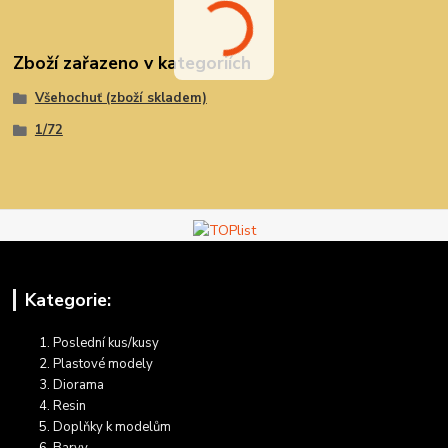
Zboží zařazeno v kategoriích
Všehochuť (zboží skladem)
1/72
Kategorie:
Poslední kus/kusy
Plastové modely
Diorama
Resin
Doplňky k modelům
Barvy