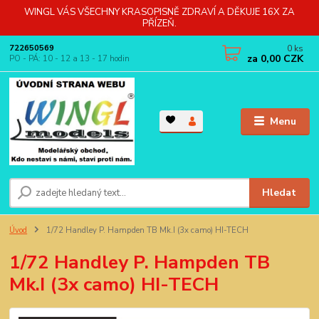
WINGL VÁS VŠECHNY KRASOPISNĚ ZDRAVÍ A DĚKUJE 16X ZA
PŘÍZEŇ.
0
ks
722650569
za
0,00 CZK
PO - PÁ: 10 - 12 a 13 - 17 hodin
Menu
Hledat
Úvod
1/72 Handley P. Hampden TB Mk.I (3x camo) HI-TECH
1/72 Handley P. Hampden TB
Mk.I (3x camo) HI-TECH