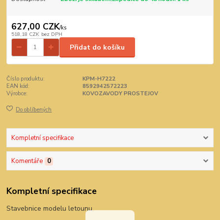
627,00 CZK
/
ks
518,18 CZK
bez DPH
Přidat do košíku
Číslo produktu:
KPM-H7222
EAN kód:
8592942572223
Výrobce:
KOVOZAVODY PROSTEJOV
Do oblíbených
Kompletní specifikace
Komentáře
0
Kompletní specifikace
Stavebnice modelu letounu.