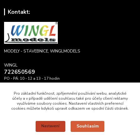
Kontakt:
MODELY - STAVEBNICE, WINGLMODELS
WINGL
722650569
PO - PÁ: 10 - 12 a 13 - 17 hodin
info@winglmodels.cz
Pro základní funkčnost, zpříjemnění používání webu, analytické
účely a v případě udělení souhlasu také pro účely cílení reklamy
využíváme soubory cookies. Nastavení vlastních preferencí
cookies můžete kdykoli upravit odkazem ve spodní části stránek.
Upravit sběr cookies.
Souhlasím
Nastavení