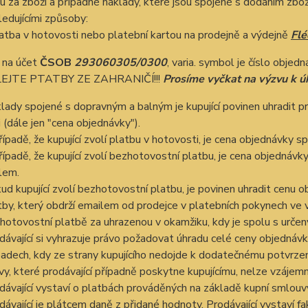
u za zboží a případné náklady, které jsou spojené s dodáním zbož
ledujícími způsoby:
latba v hotovosti nebo platební kartou na prodejně a výdejně
Flé
 na účet
ČSOB
293060305/0300
, varia. symbol je číslo o
EJTE PTATBY ZE ZAHRANIČÍ!!!
Prosíme vyčkat na výzvu k ú
lady spojené s dopravným a balným je kupující povinen uhradit p
i (dále jen "cena objednávky").
řípadě, že kupující zvolí platbu v hotovosti, je cena objednávky sp
řípadě, že kupující zvolí bezhotovostní platbu, je cena objednávk
lem.
ud kupující zvolí bezhotovostní platbu, je povinen uhradit cenu
tby, který obdrží emailem od prodejce v platebních pokynech ve 
hotovostní platbě za uhrazenou v okamžiku, kdy je spolu s určen
dávající si vyhrazuje právo požadovat úhradu celé ceny objednávk
padech, kdy ze strany kupujícího nedojde k dodatečnému potvrzení
vy, které prodávající případně poskytne kupujícímu, nelze vzáje
dávající vystaví o platbách prováděných na základě kupní smlouvy 
dávající je plátcem daně z přidané hodnoty. Prodávající vystaví fa