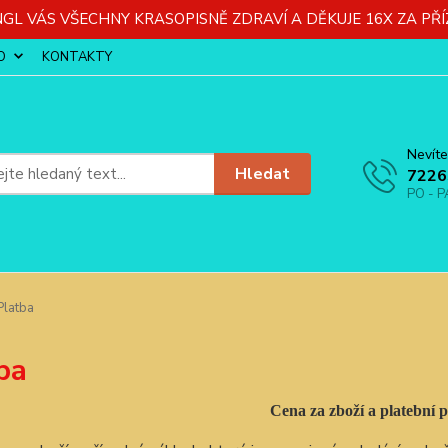
GL VÁS VŠECHNY KRASOPISNĚ ZDRAVÍ A DĚKUJE 16X ZA PŘÍ
O
KONTAKTY
Nevíte
Hledat
7226
PO - P
latba
ba
Cena za zboží a platební