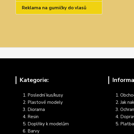
Reklama na gumičky do vlasů
Kategorie:
Informa
Poslední kus/kusy
Obcho
Plastové modely
Jak na
Diorama
Ochran
Resin
Dopra
Doplňky k modelům
Platba
Barvy