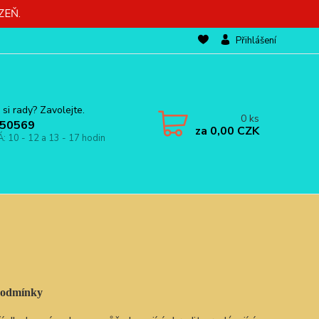
ZEŇ.
Přihlášení
 si rady? Zavolejte.
0
ks
50569
za
0,00 CZK
Á: 10 - 12 a 13 - 17 hodin
 podmínky