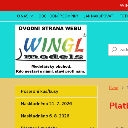
WIN
O NÁS
OBCHODNÍ PODMÍNKY
JAK NAKUPOVAT
FOT
Úvod
P
Poslední kus/kusy
Plat
Naskladněno 21. 7. 2026
Naskladněno 6. 8. 2026