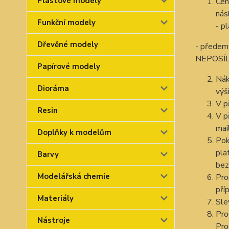
Plastové modely
Cen
nás
Funkční modely
- p
Dřevěné modely
- předem
NEPOSÍL
Papírové modely
Nák
Dioráma
výš
V p
Resin
V p
mai
Doplňky k modelům
Pok
pla
Barvy
bez
Modelářská chemie
Pro
pří
Materiály
Sle
Pro
Nástroje
Pro