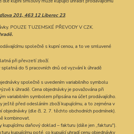
í dle kupní smlouvy může kupující uhradit prodávajícímu
dlova 201, 463 12 Liberec 23
.
bjednávky. POUZE TUZEMSKÉ PŘEVODY V CZK.
hradě.
rodávajícímu společně s kupní cenou, a to ve smluvené
latná při převzetí zboží.
y splatná do 5 pracovních dnů od vyzvání k úhradě
 objednávky společně s uvedením variabilního symbolu
výzvě k úhradě. Cena objednávky je považována při
ým variabilním symbolem připsána na účet prodávajícího.
y ještě před odesláním zboží kupujícímu, a to zejména v
 objednávky (dle čl. 2. 7. těchto obchodních podmínek).
mně kombinovat.
kupujícímu daňový doklad – fakturu (dále jen „fakturu").
kturu kupujícímu poté, co kupující uhradí cenu objednávky