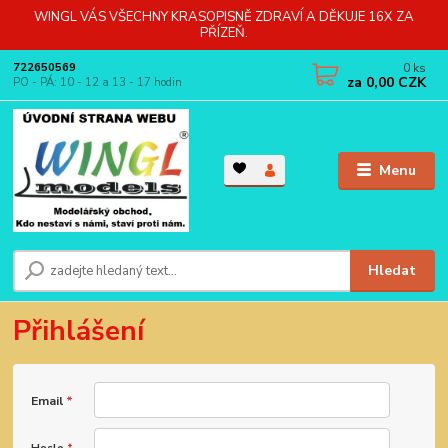
WINGL VÁS VŠECHNY KRASOPISNĚ ZDRAVÍ A DĚKUJE 16X ZA
PŘÍZEŇ.
0
ks
722650569
za
0,00 CZK
PO - PÁ: 10 - 12 a 13 - 17 hodin
Menu
Hledat
Přihlášení
Email
*