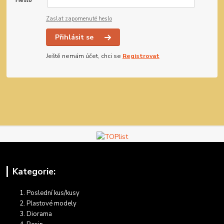
Heslo
*
Zaslat zapomenuté heslo
Přihlásit se
Ještě nemám účet, chci se
Registrovat
Kategorie:
Poslední kus/kusy
Plastové modely
Diorama