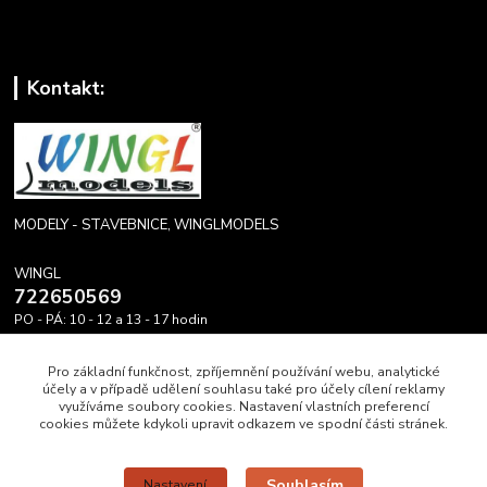
Kontakt:
MODELY - STAVEBNICE, WINGLMODELS
WINGL
722650569
PO - PÁ: 10 - 12 a 13 - 17 hodin
info@winglmodels.cz
Pro základní funkčnost, zpříjemnění používání webu, analytické
účely a v případě udělení souhlasu také pro účely cílení reklamy
využíváme soubory cookies. Nastavení vlastních preferencí
cookies můžete kdykoli upravit odkazem ve spodní části stránek.
Upravit sběr cookies.
Souhlasím
Nastavení