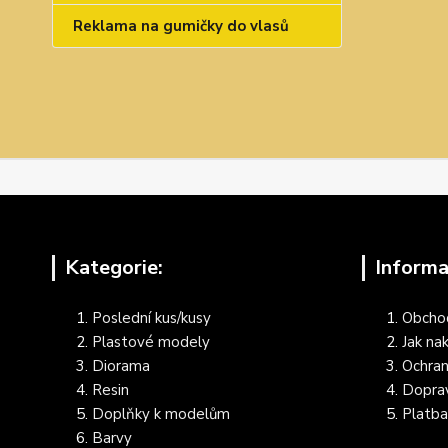
Reklama na gumičky do vlasů
Kategorie:
Informa
Poslední kus/kusy
Obcho
Plastové modely
Jak na
Diorama
Ochran
Resin
Dopra
Doplňky k modelům
Platba
Barvy