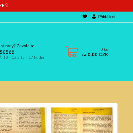
ZEŇ.
Přihlášení
 si rady? Zavolejte.
0
ks
50569
za
0,00 CZK
Á: 10 - 12 a 13 - 17 hodin