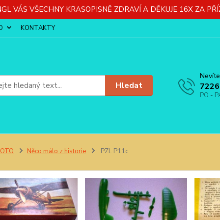
GL VÁS VŠECHNY KRASOPISNĚ ZDRAVÍ A DĚKUJE 16X ZA PŘÍ
O
KONTAKTY
Nevíte
Hledat
7226
PO - P
FOTO
Něco málo z historie
PZL P11c