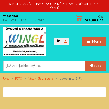
WINGL VÁS VŠECHNY KRASOPISNĚ ZDRAVÍ A DĚKUJE 16X ZA
PŘÍZEŇ.
0
ks
722650569
za
0,00 CZK
PO - PÁ: 10 - 12 a 13 - 17 hodin
Menu
Hledat
Úvod
FOTO
Něco málo z historie
Lavočkin La-5 FN