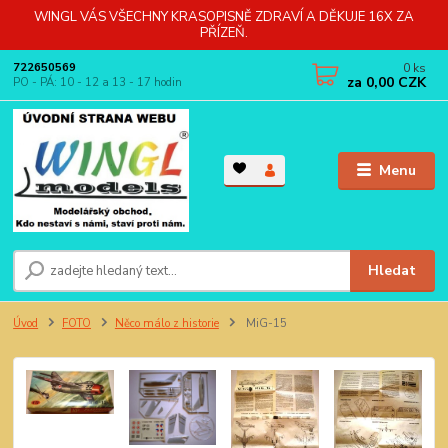
WINGL VÁS VŠECHNY KRASOPISNĚ ZDRAVÍ A DĚKUJE 16X ZA
PŘÍZEŇ.
0
ks
722650569
za
0,00 CZK
PO - PÁ: 10 - 12 a 13 - 17 hodin
Menu
Hledat
Úvod
FOTO
Něco málo z historie
MiG-15