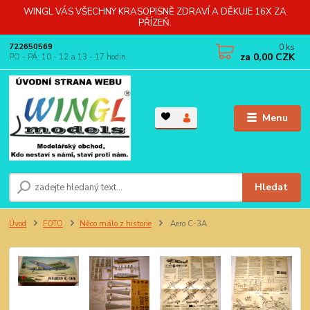
WINGL VÁS VŠECHNY KRASOPISNĚ ZDRAVÍ A DĚKUJE 16X ZA
PŘÍZEŇ.
0
ks
722650569
za
0,00 CZK
PO - PÁ: 10 - 12 a 13 - 17 hodin
Menu
Hledat
Úvod
FOTO
Něco málo z historie
Aero C-3A