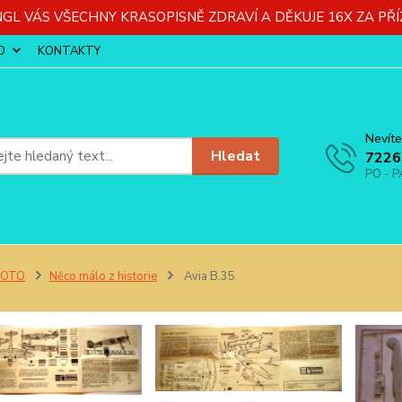
GL VÁS VŠECHNY KRASOPISNĚ ZDRAVÍ A DĚKUJE 16X ZA PŘÍ
O
KONTAKTY
Nevíte
Hledat
7226
PO - P
FOTO
Něco málo z historie
Avia B.35