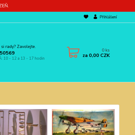
ZEŇ.
Přihlášení
 si rady? Zavolejte.
0
ks
50569
za
0,00 CZK
Á: 10 - 12 a 13 - 17 hodin