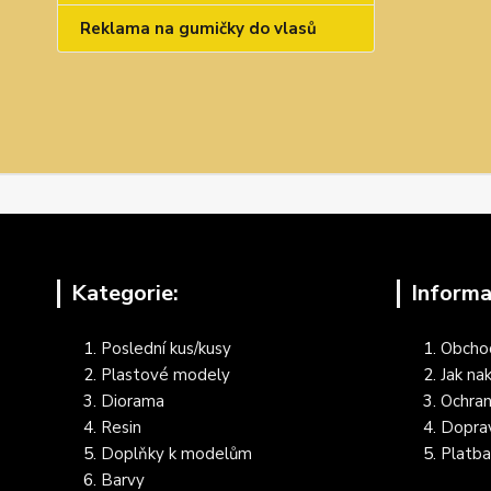
Reklama na gumičky do vlasů
Kategorie:
Informa
Poslední kus/kusy
Obcho
Plastové modely
Jak na
Diorama
Ochran
Resin
Dopra
Doplňky k modelům
Platba
Barvy