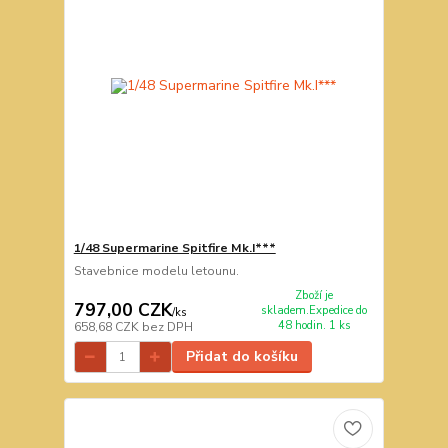
1/48 Supermarine Spitfire Mk.I***
Stavebnice modelu letounu.
Zboží je
797,00 CZK
skladem.Expedice do
/
ks
48 hodin. 1 ks
658,68 CZK
bez DPH
Přidat do košíku