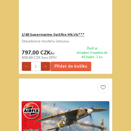
1/48 Supermarine Spitfire Mk.Vb***
Stavebnice modelu letounu.
Zboží je
797,00 CZK
skladem.Expedice do
/
ks
48 hodin. 1 ks
658,68 CZK
bez DPH
Přidat do košíku