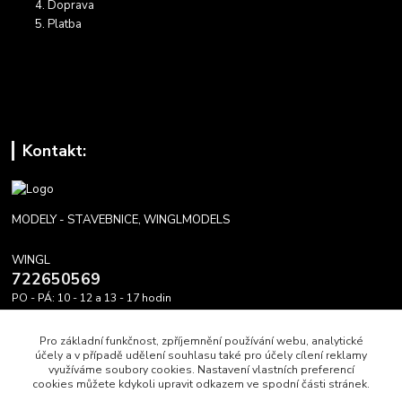
Doprava
Platba
Kontakt:
MODELY - STAVEBNICE, WINGLMODELS
WINGL
722650569
PO - PÁ: 10 - 12 a 13 - 17 hodin
info@winglmodels.cz
Pro základní funkčnost, zpříjemnění používání webu, analytické
účely a v případě udělení souhlasu také pro účely cílení reklamy
využíváme soubory cookies. Nastavení vlastních preferencí
cookies můžete kdykoli upravit odkazem ve spodní části stránek.