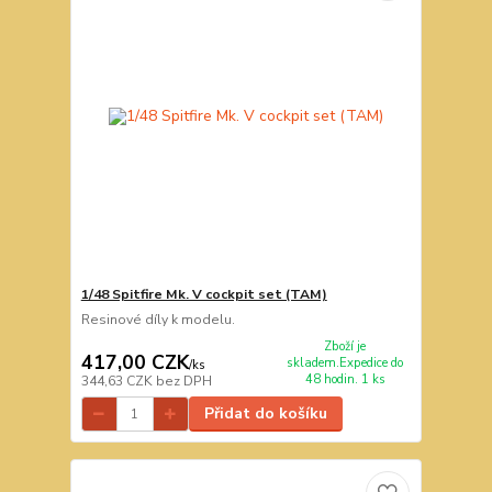
1/48 Spitfire Mk. V cockpit set (TAM)
Resinové díly k modelu.
Zboží je
417,00 CZK
skladem.Expedice do
/
ks
48 hodin. 1 ks
344,63 CZK
bez DPH
Přidat do košíku