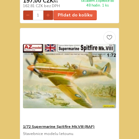
197,00 CZK
skladem.Expedice do
/
ks
48 hodin. 1 ks
162,81 CZK
bez DPH
Přidat do košíku
1/72 Supermarine Spitfire Mk.VIII (RAF)
Stavebnice modelu letounu.