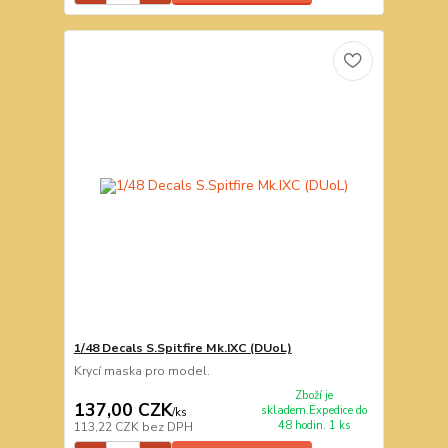
1/48 Decals S.Spitfire Mk.IXC (DUoL)
Krycí maska pro model.
Zboží je
137,00 CZK
skladem.Expedice do
/
ks
48 hodin. 1 ks
113,22 CZK
bez DPH