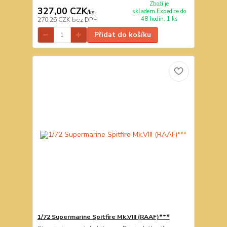
Zboží je
327,00 CZK
skladem.Expedice do
/
ks
48 hodin. 1 ks
270,25 CZK
bez DPH
Přidat do košíku
1/72 Supermarine Spitfire Mk.VIII (RAAF)***