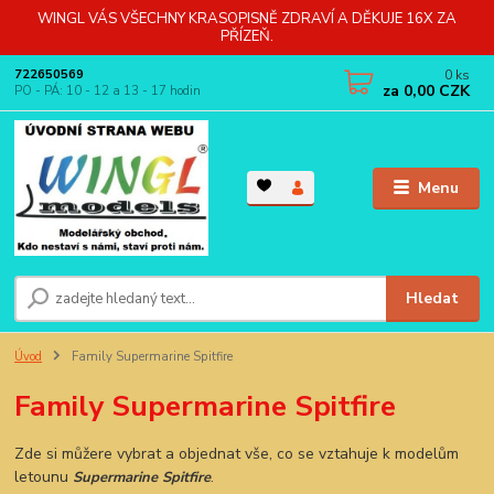
WINGL VÁS VŠECHNY KRASOPISNĚ ZDRAVÍ A DĚKUJE 16X ZA
PŘÍZEŇ.
0
ks
722650569
za
0,00 CZK
PO - PÁ: 10 - 12 a 13 - 17 hodin
Menu
Hledat
Úvod
Family Supermarine Spitfire
Family Supermarine Spitfire
Zde si můžere vybrat a objednat vše, co se vztahuje k modelům
letounu
.
Supermarine Spitfire