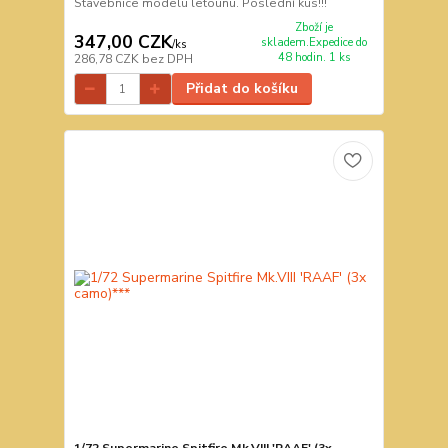
Stavebnice modelu letounu. Poslední kus!!!
Zboží je
347,00 CZK
skladem.Expedice do
/
ks
48 hodin. 1 ks
286,78 CZK
bez DPH
Přidat do košíku
1/72 Supermarine Spitfire Mk.VIII 'RAAF' (3x