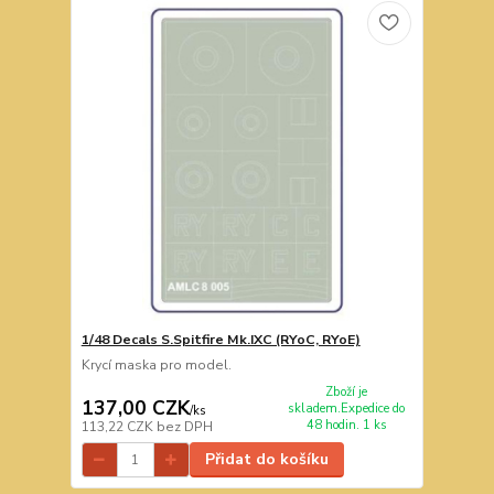
1/48 Decals S.Spitfire Mk.IXC (RYoC, RYoE)
Krycí maska pro model.
Zboží je
137,00 CZK
skladem.Expedice do
/
ks
48 hodin. 1 ks
113,22 CZK
bez DPH
Přidat do košíku