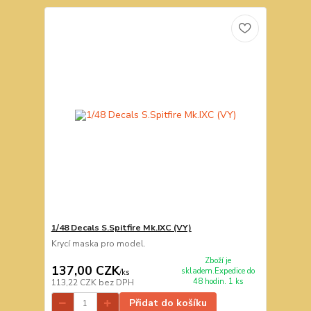
1/48 Decals S.Spitfire Mk.IXC (VY)
Krycí maska pro model.
Zboží je
137,00 CZK
skladem.Expedice do
/
ks
48 hodin. 1 ks
113,22 CZK
bez DPH
Přidat do košíku