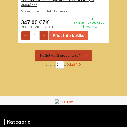
camo)***
Stavebnice modelu letounů.
Zboží je
347,00 CZK
skladem.Expedice do
48 hodin. 1
286,78 CZK
bez DPH
Přidat do košíku
Načíst další produkty (14)
strana
z 9
další
Kategorie: