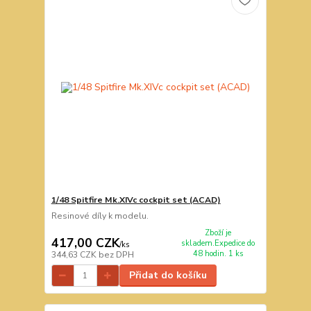
1/48 Spitfire Mk.XIVc cockpit set (ACAD)
Resinové díly k modelu.
Zboží je
417,00 CZK
skladem.Expedice do
/
ks
48 hodin. 1 ks
344,63 CZK
bez DPH
Přidat do košíku