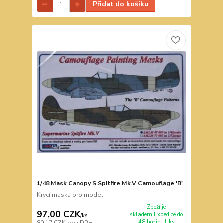
Přidat do košíku
1/48 Mask Canopy S.Spitfire Mk.V Camouflage 'B'
Krycí maska pro model.
Zboží je
97,00 CZK
skladem.Expedice do
/
ks
48 hodin. 1 ks
80,17 CZK
bez DPH