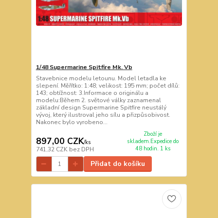
1/48 Supermarine Spitfire Mk. Vb
Stavebnice modelu letounu. Model letadla ke
slepení. Měřítko: 1:48; velikost: 195 mm; počet dílů:
143; obtížnost: 3.Informace o originálu a
modelu:Během 2. světové války zaznamenal
základní design Supermarine Spitfire neustálý
vývoj, který ilustroval jeho sílu a přizpůsobivost.
Nakonec bylo vyrobeno...
Zboží je
897,00 CZK
skladem.Expedice do
/
ks
48 hodin. 1 ks
741,32 CZK
bez DPH
Přidat do košíku