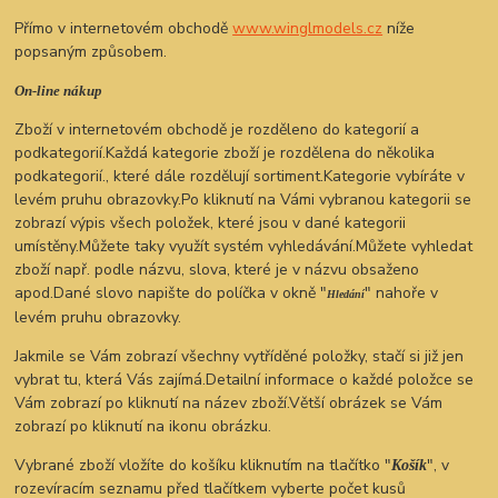
Přímo v internetovém obchodě
www.winglmodels.cz
níže
popsaným způsobem.
On-line nákup
Zboží v internetovém obchodě je rozděleno do kategorií a
podkategorií.Každá kategorie zboží je rozdělena do několika
podkategorií., které dále rozdělují sortiment.Kategorie vybíráte v
levém pruhu obrazovky.Po kliknutí na Vámi vybranou kategorii se
zobrazí výpis všech položek, které jsou v dané kategorii
umístěny.Můžete taky využít systém vyhledávání.Můžete vyhledat
zboží např. podle názvu, slova, které je v názvu obsaženo
apod.Dané slovo napište do políčka v okně "
" nahoře v
Hledání
levém pruhu obrazovky.
Jakmile se Vám zobrazí všechny vytříděné položky, stačí si již jen
vybrat tu, která Vás zajímá.Detailní informace o každé položce se
Vám zobrazí po kliknutí na název zboží.Větší obrázek se Vám
zobrazí po kliknutí na ikonu obrázku.
Vybrané zboží vložíte do košíku kliknutím na tlačítko "
", v
Košík
rozevíracím seznamu před tlačítkem vyberte počet kusů