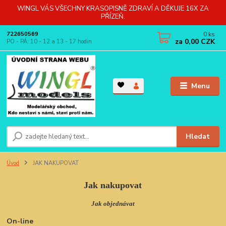
WINGL VÁS VŠECHNY KRASOPISNĚ ZDRAVÍ A DĚKUJE 16X ZA
PŘÍZEŇ.
0
ks
722650569
za
0,00 CZK
PO - PÁ: 10 - 12 a 13 - 17 hodin
Menu
Hledat
Úvod
JAK NAKUPOVAT
Jak nakupovat
Jak objednávat
On-line