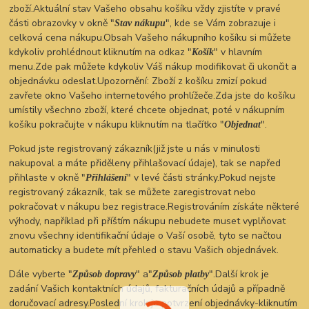
zboží.Aktuální stav Vašeho obsahu košíku vždy zjistíte v pravé
části obrazovky v okně "
", kde se Vám zobrazuje i
Stav nákupu
celková cena nákupu.Obsah Vašeho nákupního košíku si můžete
kdykoliv prohlédnout kliknutím na odkaz "
" v hlavním
Košík
menu.Zde pak můžete kdykoliv Váš nákup modifikovat či ukončit a
objednávku odeslat.Upozornění: Zboží z košíku zmizí pokud
zavřete okno Vašeho internetového prohlížeče.Zda jste do košíku
umístily všechno zboží, které chcete objednat, poté v nákupním
košíku pokračujte v nákupu kliknutím na tlačítko "
".
Objednat
Pokud jste registrovaný zákazník(již jste u nás v minulosti
nakupoval a máte přiděleny přihlašovací údaje), tak se napřed
přihlaste v okně "
" v levé části stránky.Pokud nejste
Přihlášení
registrovaný zákazník, tak se můžete zaregistrovat nebo
pokračovat v nákupu bez registrace.Registrováním získáte některé
výhody, například při příštím nákupu nebudete muset vyplňovat
znovu všechny identifikační údaje o Vaší osobě, tyto se načtou
automaticky a budete mít přehled o stavu Vašich objednávek.
Dále vyberte "
" a"
".Další krok je
Způsob dopravy
Způsob platby
zadání Vašich kontaktních údajů, fakturačních údajů a případně
doručovací adresy.Poslední krok je potvrzení objednávky-kliknutím