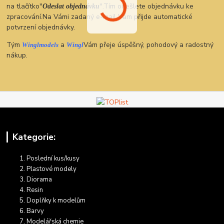
na tlačítko"
".Tím odešlete objednávku ke
Odeslat objednávku
zpracování.Na Vámi zadaný e-mail Vám přijde automatické
potvrzení objednávky.
Tým
a
Vám přeje úspěšný, pohodový a radostný
Winglmodels
Wingl
nákup.
Kategorie:
Poslední kus/kusy
Plastové modely
Diorama
Resin
Doplňky k modelům
Barvy
Modelářská chemie