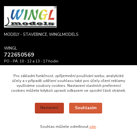
MODELY - STAVEBNICE, WINGLMODELS
WINGL
722650569
PO - PÁ: 10 - 12 a 13 - 17 hodin
info@winglmodels.cz
Pro základní funkčnost, zpříjemnění používání webu, analytické
účely a v případě udělení souhlasu také pro účely cílení reklamy
využíváme soubory cookies. Nastavení vlastních preferencí
cookies můžete kdykoli upravit odkazem ve spodní části stránek.
Upravit sběr cookies.
Souhlasím
Nastavení
WINGL DĚKUJE A PŘEJE HEZKÝ DEN A MODRÉ NEBE.
Souhlas můžete odmítnout
zde
.
Vytvořeno na
Eshop-rychle.cz