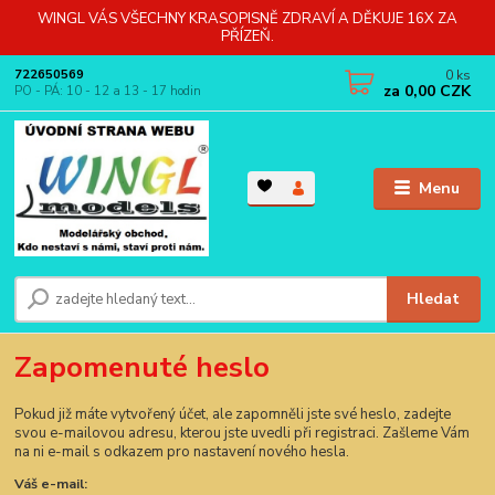
WINGL VÁS VŠECHNY KRASOPISNĚ ZDRAVÍ A DĚKUJE 16X ZA
PŘÍZEŇ.
0
ks
722650569
za
0,00 CZK
PO - PÁ: 10 - 12 a 13 - 17 hodin
Menu
Hledat
Zapomenuté heslo
Pokud již máte vytvořený účet, ale zapomněli jste své heslo, zadejte
svou e-mailovou adresu, kterou jste uvedli při registraci. Zašleme Vám
na ni e-mail s odkazem pro nastavení nového hesla.
Váš e-mail: