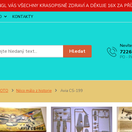
GL VÁS VŠECHNY KRASOPISNĚ ZDRAVÍ A DĚKUJE 16X ZA PŘÍ
O
KONTAKTY
Nevíte
Hledat
7226
PO - P
FOTO
Něco málo z historie
Avia CS-199