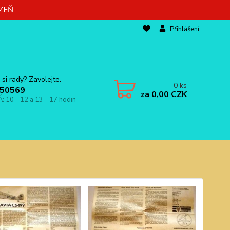
ZEŇ.
Přihlášení
 si rady? Zavolejte.
0
ks
50569
za
0,00 CZK
Á: 10 - 12 a 13 - 17 hodin