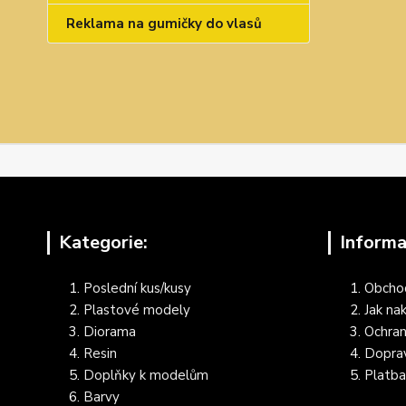
Reklama na gumičky do vlasů
Kategorie:
Informa
Poslední kus/kusy
Obcho
Plastové modely
Jak na
Diorama
Ochran
Resin
Dopra
Doplňky k modelům
Platba
Barvy