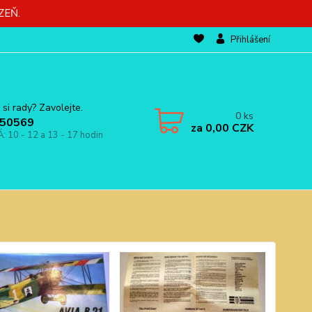
ZEŇ.
Přihlášení
 si rady? Zavolejte.
0
ks
50569
za
0,00 CZK
Á: 10 - 12 a 13 - 17 hodin