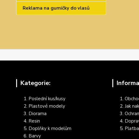
Reklama na gumičky do vlasů
Kategorie:
Informa
Poslední kus/kusy
Obcho
Plastové modely
Jak na
Diorama
Ochran
Resin
Dopra
Doplňky k modelům
Platba
Barvy