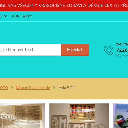
GL VÁS VŠECHNY KRASOPISNĚ ZDRAVÍ A DĚKUJE 16X ZA PŘÍ
O
KONTAKTY
Nevíte
Hledat
7226
PO - P
FOTO
Něco málo z historie
Avia B.21