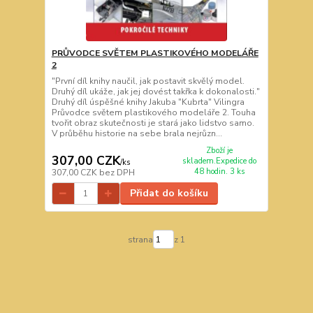
PRŮVODCE SVĚTEM PLASTIKOVÉHO MODELÁŘE
2
"První díl knihy naučil, jak postavit skvělý model.
Druhý díl ukáže, jak jej dovést takřka k dokonalosti."
Druhý díl úspěšné knihy Jakuba "Kubrta" Vilingra
Průvodce světem plastikového modeláře 2. Touha
tvořit obraz skutečnosti je stará jako lidstvo samo.
V průběhu historie na sebe brala nejrůzn...
Zboží je
307,00 CZK
skladem.Expedice do
/
ks
48 hodin. 3 ks
307,00 CZK
bez DPH
Přidat do košíku
strana
z 1