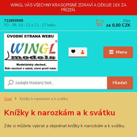
WINGL VÁS VŠECHNY KRASOPISNĚ ZDRAVÍ A DĚKUJE 16X ZA
PŘÍZEŇ.
0
ks
722650569
za
0,00 CZK
PO - PÁ: 10 - 12 a 13 - 17 hodin
Menu
Hledat
Úvod
Knížky k narozkám a k svátku
Knížky k narozkám a k svátku
Zde si můžete vybrat a objednat knížky k narozkám a k svátku..