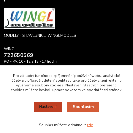
MODELY - STAVEBNICE, WINGLMODELS
WINGL
722650569
PO - PÁ: 10 - 12 a 13 - 17 hodin
info@winglmodels.cz
Pro základní funkčnost, zpříjemnění používání webu, analytické
účely a v případě udělení souhlasu také pro účely cílení reklamy
využíváme soubory cookies. Nastavení vlastních preferencí
cookies můžete kdykoli upravit odkazem ve spodní části stránek.
Upravit sběr cookies.
Souhlasím
Nastavení
WINGL DĚKUJE A PŘEJE HEZKÝ DEN A MODRÉ NEBE.
Souhlas můžete odmítnout
zde
.
Vytvořeno na
Eshop-rychle.cz