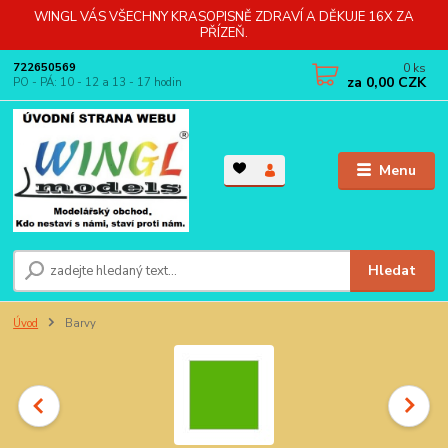
WINGL VÁS VŠECHNY KRASOPISNĚ ZDRAVÍ A DĚKUJE 16X ZA
PŘÍZEŇ.
0
ks
722650569
za
0,00 CZK
PO - PÁ: 10 - 12 a 13 - 17 hodin
Menu
Hledat
Úvod
Barvy