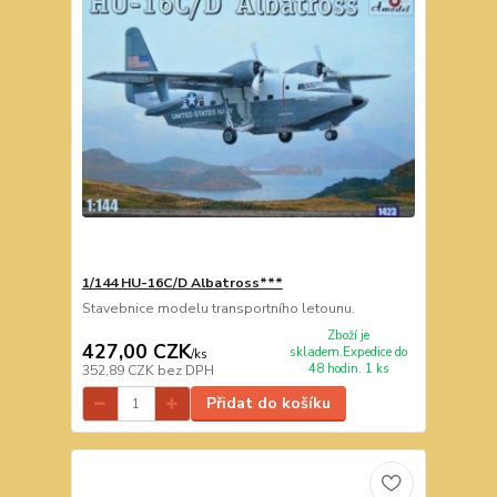
1/144 HU-16C/D Albatross***
Stavebnice modelu transportního letounu.
Zboží je
427,00 CZK
skladem.Expedice do
/
ks
48 hodin. 1 ks
352,89 CZK
bez DPH
Přidat do košíku