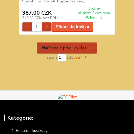
Stavebnice modelu bojové techniky.
Zboží je
387,00 CZK
skladem.Expedice do
48 hodin. 1
319,83 CZK
bez DPH
Přidat do košíku
Načíst další produkty (14)
strana
z 21
další
Kategorie:
Poslední kus/kusy