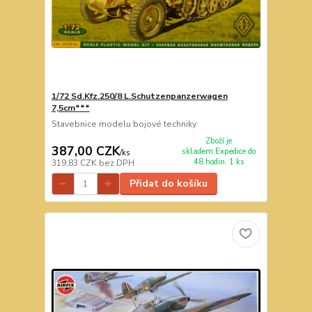
1/72 Sd.Kfz.250/8 L.Schutzenpanzerwagen
7,5cm***
Stavebnice modelu bojové techniky.
Zboží je
387,00 CZK
skladem.Expedice do
/
ks
48 hodin. 1 ks
319,83 CZK
bez DPH
Přidat do košíku