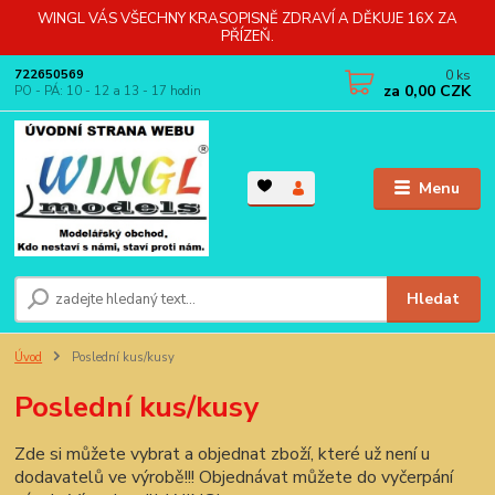
WINGL VÁS VŠECHNY KRASOPISNĚ ZDRAVÍ A DĚKUJE 16X ZA
PŘÍZEŇ.
0
ks
722650569
za
0,00 CZK
PO - PÁ: 10 - 12 a 13 - 17 hodin
Menu
Hledat
Úvod
Poslední kus/kusy
Poslední kus/kusy
Zde si můžete vybrat a objednat zboží, které už není u
dodavatelů ve výrobě!!! Objednávat můžete do vyčerpání