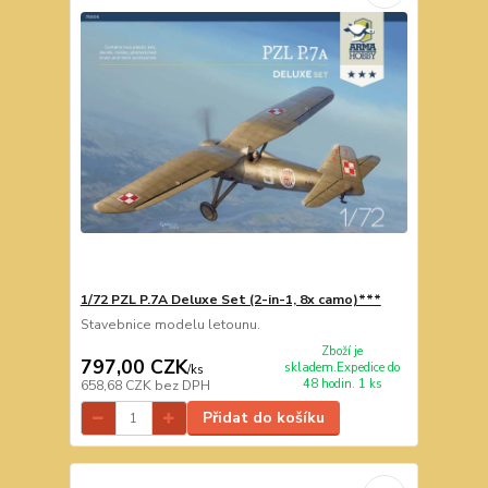
1/72 PZL P.7A Deluxe Set (2-in-1, 8x camo)***
Stavebnice modelu letounu.
Zboží je
797,00 CZK
skladem.Expedice do
/
ks
48 hodin. 1 ks
658,68 CZK
bez DPH
Přidat do košíku