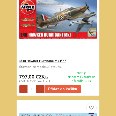
1/48 Hawker Hurricane Mk.I***
Stavebnice modelu letounu.
Zboží je
797,00 CZK
skladem.Expedice do
/
ks
48 hodin. 1 ks
658,68 CZK
bez DPH
Přidat do košíku