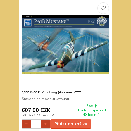
1/72 P-51B Mustang (4x camo)***
Stavebnice modelu letounu.
Zboží je
607,00 CZK
skladem.Expedice do
48 hodin. 1
501,65 CZK
bez DPH
Přidat do košíku