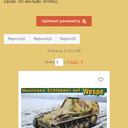
zásob. Víc ani nudli. WINGL.
Upřesnit parametry
Nejnovější
Nejlevnější
Nejdražší
Zobrazuji 1-14 z 288
strana
z 21
další