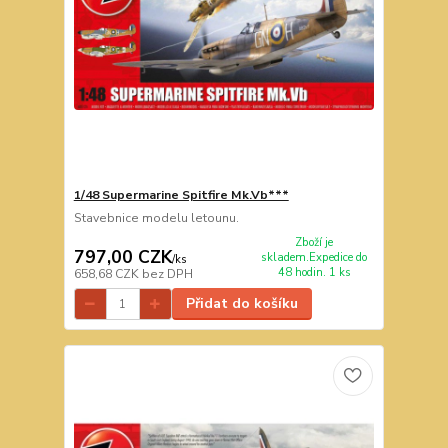
1/48 Supermarine Spitfire Mk.Vb***
Stavebnice modelu letounu.
Zboží je
797,00 CZK
skladem.Expedice do
/
ks
48 hodin. 1 ks
658,68 CZK
bez DPH
Přidat do košíku