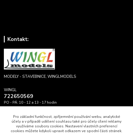
Kontakt:
MODELY - STAVEBNICE, WINGLMODELS
WINGL
722650569
PO - PÁ: 10 - 12 a 13 - 17 hodin
info@winglmodels.cz
Pro základní funkčnost, zpříjemnění používání webu, analytické
účely a v případě udělení souhlasu také pro účely cílení reklamy
využíváme soubory cookies. Nastavení vlastních preferencí
cookies můžete kdykoli upravit odkazem ve spodní části stránek.