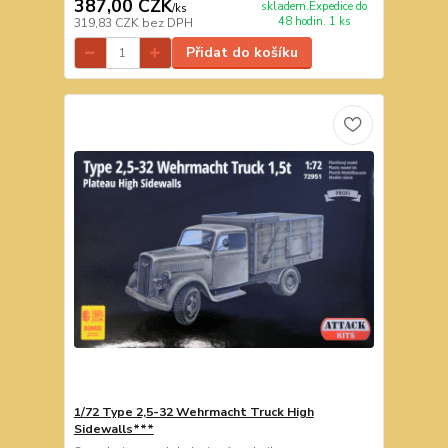
387,00 CZK
skladem.Expedice do
/
ks
48 hodin. 1 ks
319,83 CZK
bez DPH
Přidat do košíku
1/72 Type 2,5-32 Wehrmacht Truck High
Sidewalls***