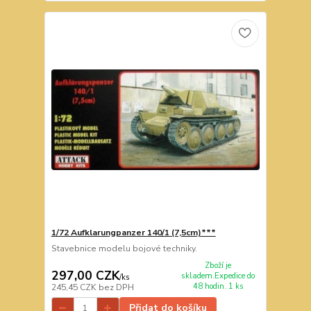
1/72 Aufklarungpanzer 140/1 (7,5cm)***
Stavebnice modelu bojové techniky.
Zboží je
297,00 CZK
skladem.Expedice do
/
ks
48 hodin. 1 ks
245,45 CZK
bez DPH
Přidat do košíku