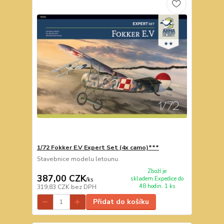
1/72 Fokker E.V Expert Set (4x camo)***
Stavebnice modelu letounu.
Zboží je
387,00 CZK
skladem.Expedice do
/
ks
48 hodin. 1 ks
319,83 CZK
bez DPH
Přidat do košíku