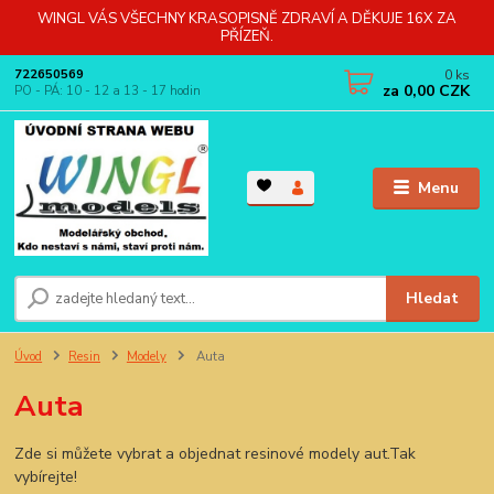
WINGL VÁS VŠECHNY KRASOPISNĚ ZDRAVÍ A DĚKUJE 16X ZA
PŘÍZEŇ.
0
ks
722650569
za
0,00 CZK
PO - PÁ: 10 - 12 a 13 - 17 hodin
Menu
Hledat
Úvod
Resin
Modely
Auta
Auta
Zde si můžete vybrat a objednat resinové modely aut.Tak
vybírejte!