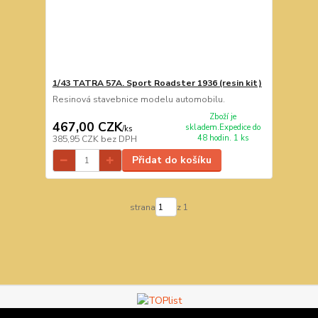
1/43 TATRA 57A. Sport Roadster 1936 (resin kit)
Resinová stavebnice modelu automobilu.
Zboží je
467,00 CZK
skladem.Expedice do
/
ks
48 hodin. 1 ks
385,95 CZK
bez DPH
Přidat do košíku
strana
z 1