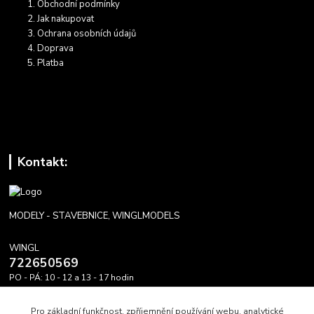
Obchodní podmínky
Jak nakupovat
Ochrana osobních údajů
Doprava
Platba
Kontakt:
MODELY - STAVEBNICE, WINGLMODELS
WINGL
722650569
PO - PÁ: 10 - 12 a 13 - 17 hodin
info@winglmodels.cz
Pro základní funkčnost, zpříjemnění používání webu, analytické