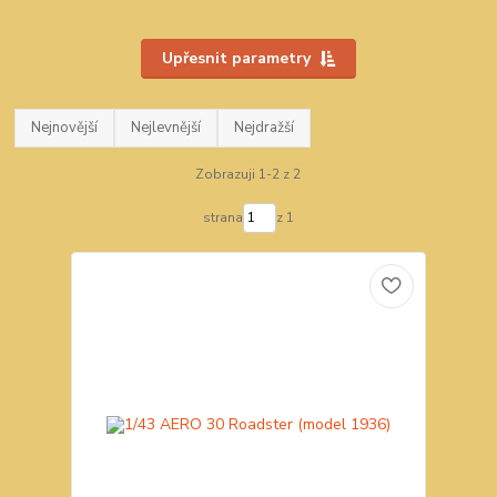
Upřesnit parametry
Nejnovější
Nejlevnější
Nejdražší
Zobrazuji 1-2 z 2
strana
z 1