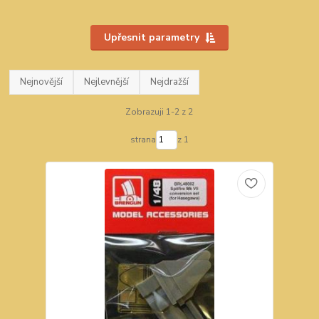
Upřesnit parametry
Nejnovější
Nejlevnější
Nejdražší
Zobrazuji 1-2 z 2
strana
z 1