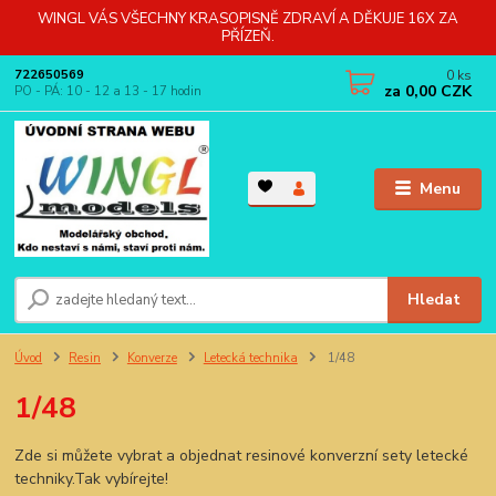
WINGL VÁS VŠECHNY KRASOPISNĚ ZDRAVÍ A DĚKUJE 16X ZA
PŘÍZEŇ.
0
ks
722650569
za
0,00 CZK
PO - PÁ: 10 - 12 a 13 - 17 hodin
Menu
Hledat
Úvod
Resin
Konverze
Letecká technika
1/48
1/48
Zde si můžete vybrat a objednat resinové konverzní sety letecké
techniky.Tak vybírejte!