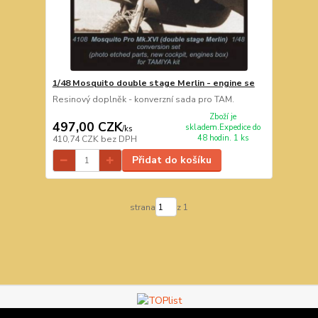
1/48 Mosquito double stage Merlin - engine se
Resinový doplněk - konverzní sada pro TAM.
Zboží je
497,00 CZK
skladem.Expedice do
/
ks
48 hodin. 1 ks
410,74 CZK
bez DPH
Přidat do košíku
strana
z 1