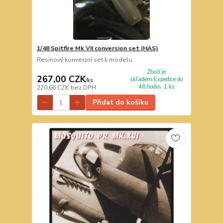
1/48 Spitfire Mk VII conversion set (HAS)
Resinový konverzní set k modelu.
Zboží je
267,00 CZK
skladem.Expedice do
/
ks
48 hodin. 1 ks
220,66 CZK
bez DPH
Přidat do košíku