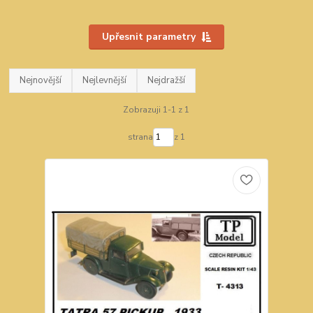
Upřesnit parametry
Nejnovější
Nejlevnější
Nejdražší
Zobrazuji 1-1 z 1
strana
z 1