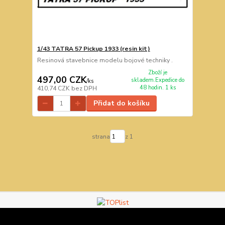
1/43 TATRA 57 Pickup 1933 (resin kit)
Resinová stavebnice modelu bojové techniky .
Zboží je
497,00 CZK
skladem.Expedice do
/
ks
48 hodin. 1 ks
410,74 CZK
bez DPH
Přidat do košíku
strana
z 1