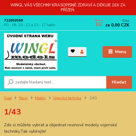
WINGL VÁS VŠECHNY KRASOPISNĚ ZDRAVÍ A DĚKUJE 16X ZA
PŘÍZEŇ.
0
ks
722650569
za
0,00 CZK
PO - PÁ: 10 - 12 a 13 - 17 hodin
Menu
Hledat
Úvod
Resin
Modely
Vojenská technika
1/43
1/43
Zde si můžete vybrat a objednat resinové modely vojenské
techniky.Tak vybírejte!