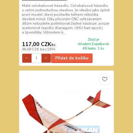
Malé celobalsové házedlo. Celobalsové házedlo
s velmi jednoduchou stavbou. Je ideální jako úplně
první model, který postavíte během několika
desítek minut. Díky přesným CNC vyřezávaným
dílům nebudete potřebovat žádné nástroje, pouze
acetonové lepidlo (Kanagom, UHU-hart apod.)
a špendlíky. Vzhledem k...
Zboží je
117,00 CZK
skladem.Expedice do
/
ks
48 hodin. 1 ks
96,69 CZK
bez DPH
Přidat do košíku