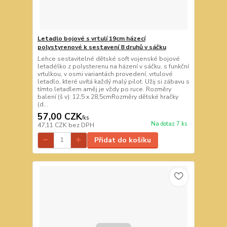
Letadlo bojové s vrtulí 19cm házecí
polystyrenové k sestavení 8 druhů v sáčku
Lehce sestavitelné dětské soft vojenské bojové
letadélko z polysterenu na házení v sáčku, s funkční
vrtulkou, v osmi variantách provedení, vrtulové
letadlo, které uvítá každý malý pilot. Užij si zábavu s
tímto letadlem aměj je vždy po ruce. Rozměry
balení (š v): 12,5 x 28,5cmRozměry dětské hračky
(d...
57,00 CZK
/
ks
Na dotaz 7 ks
47,11 CZK
bez DPH
Přidat do košíku