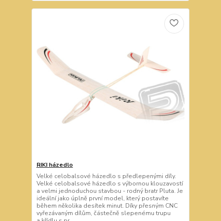
RIKI házedlo
Velké celobalsové házedlo s předlepenými díly.
Velké celobalsové házedlo s výbornou klouzavostí
a velmi jednoduchou stavbou - rodný bratr Pluta. Je
ideální jako úplně první model, který postavíte
během několika desítek minut. Díky přesným CNC
vyřezávaným dílům, částečně slepenému trupu
a křídlu s pr...