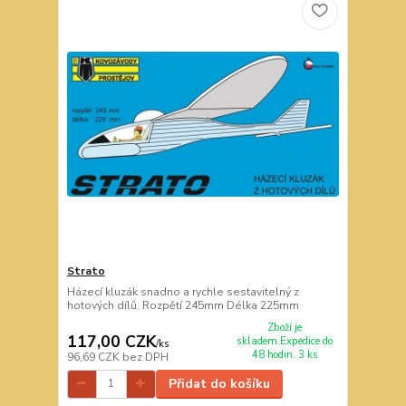
Strato
Házecí kluzák snadno a rychle sestavitelný z
hotových dílů. Rozpětí 245mm Délka 225mm
Zboží je
117,00 CZK
skladem.Expedice do
/
ks
48 hodin. 3 ks
96,69 CZK
bez DPH
Přidat do košíku