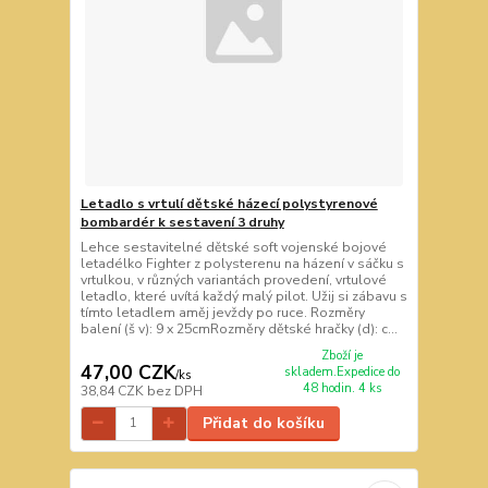
Letadlo s vrtulí dětské házecí polystyrenové
bombardér k sestavení 3 druhy
Lehce sestavitelné dětské soft vojenské bojové
letadélko Fighter z polysterenu na házení v sáčku s
vrtulkou, v různých variantách provedení, vrtulové
letadlo, které uvítá každý malý pilot. Užij si zábavu s
tímto letadlem aměj jevždy po ruce. Rozměry
balení (š v): 9 x 25cmRozměry dětské hračky (d): c...
Zboží je
47,00 CZK
skladem.Expedice do
/
ks
48 hodin. 4 ks
38,84 CZK
bez DPH
Přidat do košíku