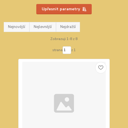
Upřesnit parametry
Nejnovější
Nejlevnější
Nejdražší
Zobrazuji 1-8 z 8
strana
z 1