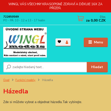
WINGL VÁS VŠECHNY KRASOPISNĚ ZDRAVÍ A DĚKUJE 16X ZA
PŘÍZEŇ.
0
ks
722650569
za
0,00 CZK
PO - PÁ: 10 - 12 a 13 - 17 hodin
Menu
Hledat
Úvod
Funkční modely
Házedla
Házedla
Zde si můžete vybrat a objednat házedla.
Tak vybírejte.