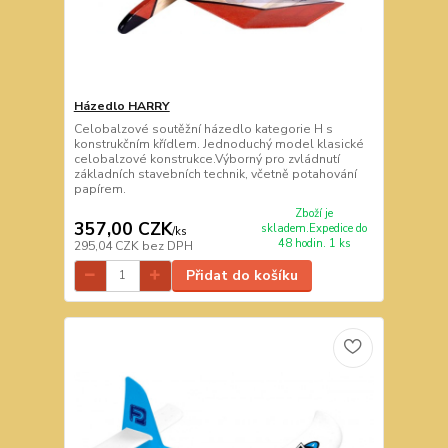
Házedlo HARRY
Celobalzové soutěžní házedlo kategorie H s
konstrukčním křídlem. Jednoduchý model klasické
celobalzové konstrukce.Výborný pro zvládnutí
základních stavebních technik, včetně potahování
papírem.
Zboží je
357,00 CZK
skladem.Expedice do
/
ks
48 hodin. 1 ks
295,04 CZK
bez DPH
Přidat do košíku