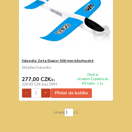
Házedlo Zeta Elapor 500 mm bílo/modré
Skládací házedlo.
Zboží je
277,00 CZK
skladem.Expedice do
/
ks
48 hodin. 1 ks
228,93 CZK
bez DPH
Přidat do košíku
strana
z 1