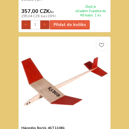
Zboží je
357,00 CZK
skladem.Expedice do
/
ks
48 hodin. 1 ks
295,04 CZK
bez DPH
Přidat do košíku
Házedlo Rorýs 4ST11061