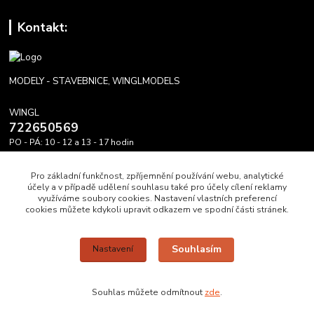
Kontakt:
MODELY - STAVEBNICE, WINGLMODELS
WINGL
722650569
PO - PÁ: 10 - 12 a 13 - 17 hodin
info@winglmodels.cz
Pro základní funkčnost, zpříjemnění používání webu, analytické
účely a v případě udělení souhlasu také pro účely cílení reklamy
využíváme soubory cookies. Nastavení vlastních preferencí
cookies můžete kdykoli upravit odkazem ve spodní části stránek.
Upravit sběr cookies.
Souhlasím
Nastavení
WINGL DĚKUJE A PŘEJE HEZKÝ DEN A MODRÉ NEBE.
Souhlas můžete odmítnout
zde
.
Vytvořeno na
Eshop-rychle.cz