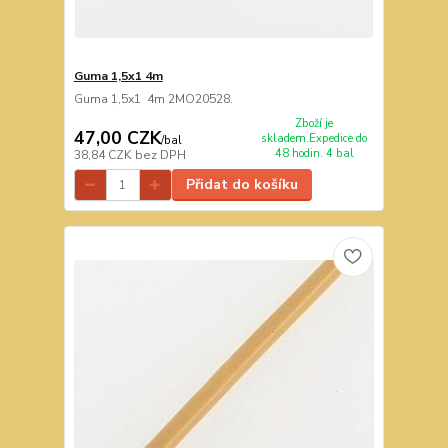
Guma 1,5x1 4m
Guma 1,5x1 4m 2MO20528.
Zboží je
47,00 CZK
skladem.Expedice do
/
bal
48 hodin. 4 bal
38,84 CZK
bez DPH
Přidat do košíku