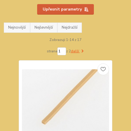
Upřesnit parametry
Nejnovější
Nejlevnější
Nejdražší
Zobrazuji 1-14 z 17
strana
z 2
další