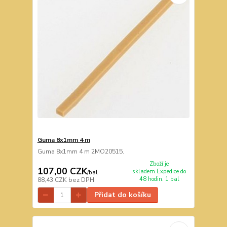
Guma 8x1mm 4 m
Guma 8x1mm 4 m 2MO20515.
Zboží je
107,00 CZK
skladem.Expedice do
/
bal
48 hodin. 1 bal
88,43 CZK
bez DPH
Přidat do košíku