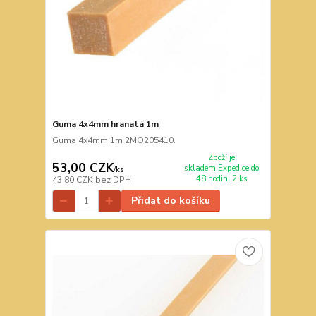
Guma 4x4mm hranatá 1m
Guma 4x4mm 1m 2MO205410.
Zboží je
53,00 CZK
skladem.Expedice do
/
ks
48 hodin. 2 ks
43,80 CZK
bez DPH
Přidat do košíku