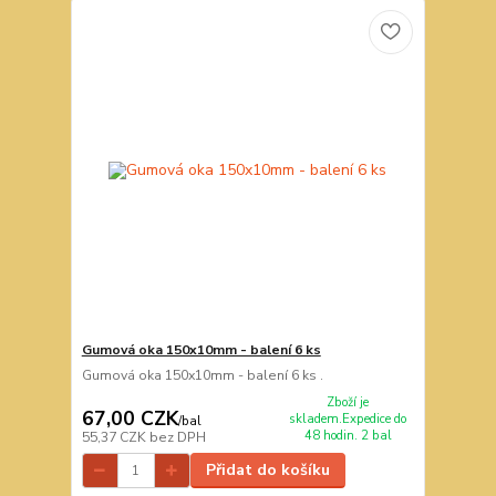
Gumová oka 150x10mm - balení 6 ks
Gumová oka 150x10mm - balení 6 ks .
Zboží je
67,00 CZK
skladem.Expedice do
/
bal
48 hodin. 2 bal
55,37 CZK
bez DPH
Přidat do košíku