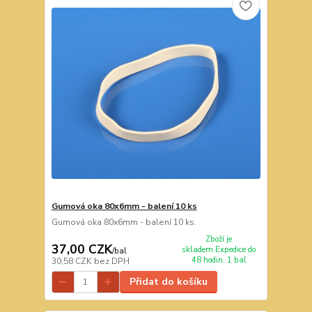
Gumová oka 80x6mm - balení 10 ks
Gumová oka 80x6mm - balení 10 ks.
Zboží je
37,00 CZK
skladem.Expedice do
/
bal
48 hodin. 1 bal
30,58 CZK
bez DPH
Přidat do košíku