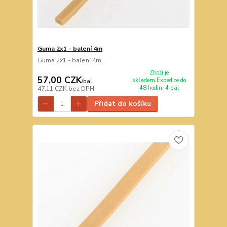
Guma 2x1 - balení 4m
Guma 2x1 - balení 4m.
Zboží je
57,00 CZK
skladem.Expedice do
/
bal
48 hodin. 4 bal
47,11 CZK
bez DPH
Přidat do košíku