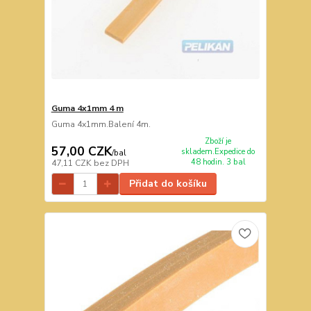
Guma 4x1mm 4 m
Guma 4x1mm.Balení 4m.
Zboží je
57,00 CZK
skladem.Expedice do
/
bal
48 hodin. 3 bal
47,11 CZK
bez DPH
Přidat do košíku