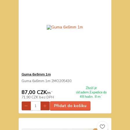
Guma 6x6mm 1m
Guma 6x6mm 1m 2MO205430.
Zboží je
87,00 CZK
skladem.Expedice do
/
m´
48 hodin. 8 m´
71,90 CZK
bez DPH
Přidat do košíku