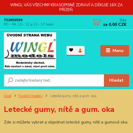
WINGL VÁS VŠECHNY KRASOPISNĚ ZDRAVÍ A DĚKUJE 16X ZA
PŘÍZEŇ.
0
ks
722650569
za
0,00 CZK
PO - PÁ: 10 - 12 a 13 - 17 hodin
Menu
Hledat
Úvod
Funkční modely
Letecké gumy, nítě a gum. oka
Letecké gumy, nítě a gum. oka
Zde si můžete vybrat a objednat letecké gumy, nítě a gumová oka.