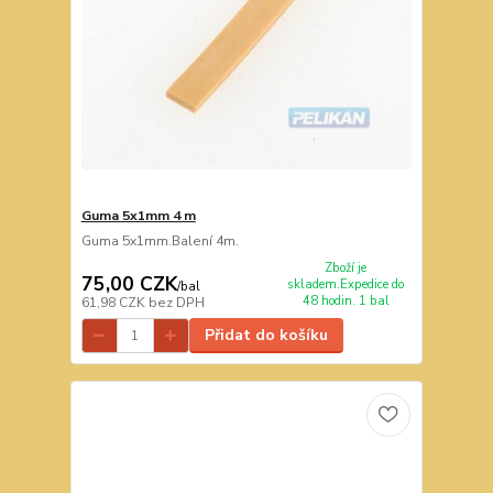
Guma 5x1mm 4 m
Guma 5x1mm.Balení 4m.
Zboží je
75,00 CZK
skladem.Expedice do
/
bal
48 hodin. 1 bal
61,98 CZK
bez DPH
Přidat do košíku