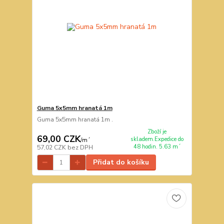
Guma 5x5mm hranatá 1m
Guma 5x5mm hranatá 1m .
Zboží je
69,00 CZK
skladem.Expedice do
/
m´
48 hodin. 5.63 m´
57,02 CZK
bez DPH
Přidat do košíku