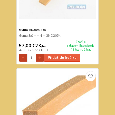
Guma 3x1mm 4 m
Guma 3x1mm 4 m 2MO2054.
Zboží je
57,00 CZK
skladem.Expedice do
/
bal
48 hodin. 2 bal
47,11 CZK
bez DPH
Přidat do košíku