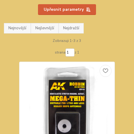
Upřesnit parametry
Nejnovější
Nejlevnější
Nejdražší
Zobrazuji 1-3 z 3
strana
z 1