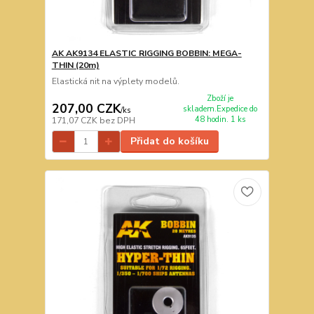
AK AK9134 ELASTIC RIGGING BOBBIN: MEGA-
THIN (20m)
Elastická nit na výplety modelů.
Zboží je
207,00 CZK
skladem.Expedice do
/
ks
48 hodin. 1 ks
171,07 CZK
bez DPH
Přidat do košíku