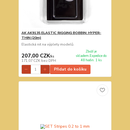
AK AK9135 ELASTIC RIGGING BOBBIN: HYPER-
THIN (20m)
Elastická nit na výplety modelů.
Zboží je
207,00 CZK
skladem.Expedice do
/
ks
48 hodin. 1 ks
171,07 CZK
bez DPH
Přidat do košíku