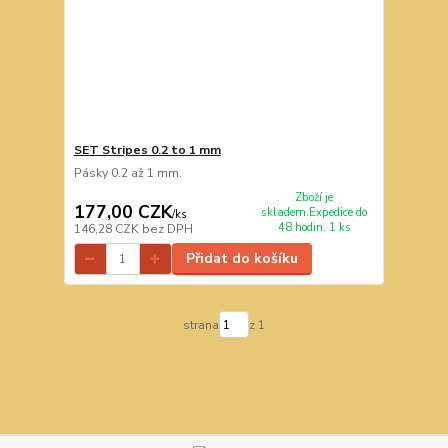
SET Stripes 0.2 to 1 mm
Pásky 0.2 až 1 mm.
Zboží je
177,00 CZK
skladem.Expedice do
/
ks
48 hodin. 1 ks
146,28 CZK
bez DPH
Přidat do košíku
strana
z 1