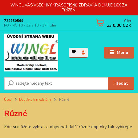
WINGL VÁS VŠECHNY KRASOPISNĚ ZDRAVÍ A DĚKUJE 16X ZA
PŘÍZEŇ.
0
ks
722650569
za
0,00 CZK
PO - PÁ: 10 - 12 a 13 - 17 hodin
Menu
Hledat
Úvod
Doplňky k modelům
Různé
Různé
Zde si můžete vybrat a objednat další různé doplňky.Tak vybírejte.