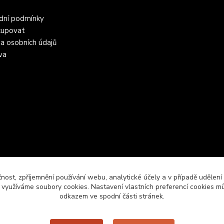
dní podmínky
kupovat
a osobních údajů
va
čnost, zpříjemnění používání webu, analytické účely a v případě udělení
y využíváme soubory cookies. Nastavení vlastních preferencí cookies mů
odkazem ve spodní části stránek.
Upravit sběr cookies.