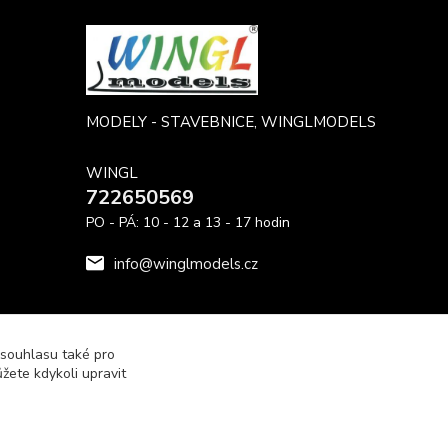
MODELY - STAVEBNICE, WINGLMODELS
WINGL
722650569
PO - PÁ: 10 - 12 a 13 - 17 hodin
info@winglmodels.cz
 souhlasu také pro
žete kdykoli upravit