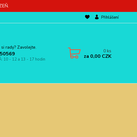
ZEŇ.
Přihlášení
 si rady? Zavolejte.
0
ks
50569
za
0,00 CZK
Á: 10 - 12 a 13 - 17 hodin