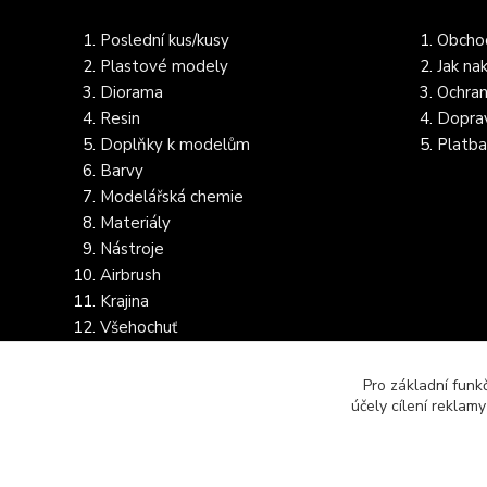
Poslední kus/kusy
Obcho
Plastové modely
Jak na
Diorama
Ochran
Resin
Dopra
Doplňky k modelům
Platba
Barvy
Modelářská chemie
Materiály
Nástroje
Airbrush
Krajina
Všehochuť
Dostupnost dalšího zboží
Pro základní funk
účely cílení reklam