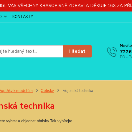
GL VÁS VŠECHNY KRASOPISNĚ ZDRAVÍ A DĚKUJE 16X ZA PŘÍ
O
KONTAKTY
Nevíte
Hledat
7226
PO - P
oplňky k modelům
Obtisky
Vojenská technika
nská technika
te vybrat a objednat obtisky.Tak vybírejte.