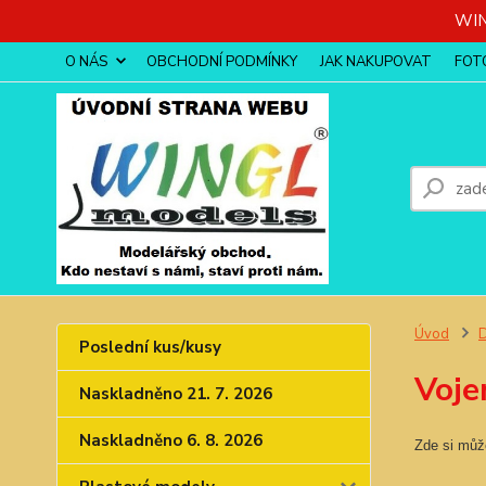
WIN
O NÁS
OBCHODNÍ PODMÍNKY
JAK NAKUPOVAT
FOT
Úvod
D
Poslední kus/kusy
Voje
Naskladněno 21. 7. 2026
Naskladněno 6. 8. 2026
Zde si může