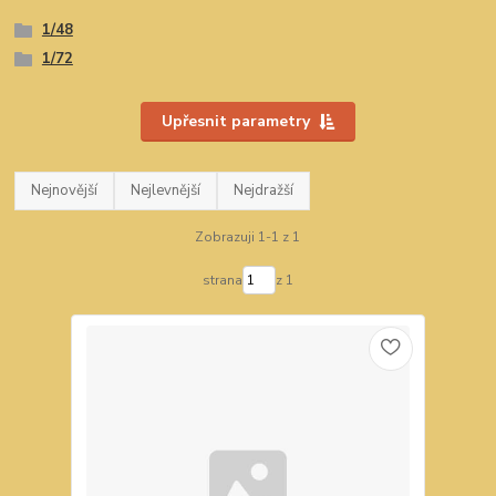
1/48
1/72
Upřesnit parametry
Nejnovější
Nejlevnější
Nejdražší
Zobrazuji 1-1 z 1
strana
z 1