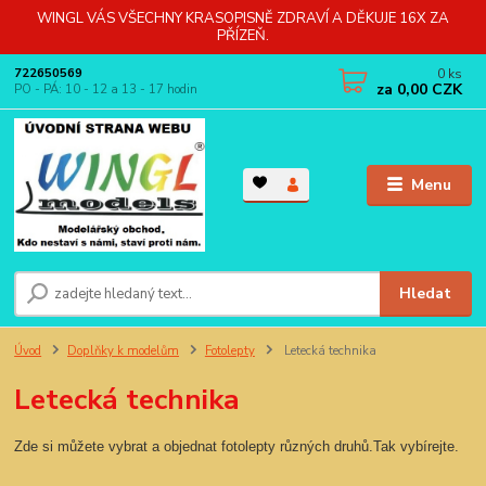
WINGL VÁS VŠECHNY KRASOPISNĚ ZDRAVÍ A DĚKUJE 16X ZA
PŘÍZEŇ.
0
ks
722650569
za
0,00 CZK
PO - PÁ: 10 - 12 a 13 - 17 hodin
Menu
Hledat
Úvod
Doplňky k modelům
Fotolepty
Letecká technika
Letecká technika
Zde si můžete vybrat a objednat fotolepty různých druhů.Tak vybírejte.