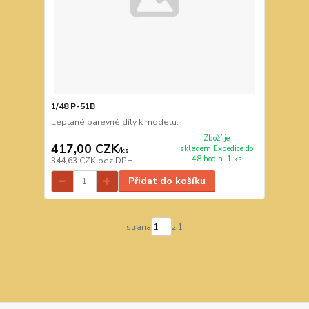
1/48 P-51B
Leptané barevné díly k modelu.
Zboží je
417,00 CZK
skladem.Expedice do
/
ks
48 hodin. 1 ks
344,63 CZK
bez DPH
Přidat do košíku
strana
z 1