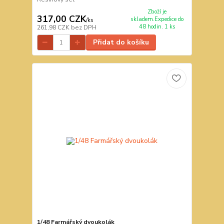
Zboží je
317,00 CZK
skladem.Expedice do
/
ks
48 hodin. 1 ks
261,98 CZK
bez DPH
Přidat do košíku
1/48 Farmářský dvoukolák