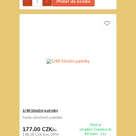
Přidat do košíku
1/48 Silniční patníky
Sada silničních patníků
Zboží je
177,00 CZK
skladem.Expedice do
/
ks
48 hodin. 3 ks
146,28 CZK
bez DPH