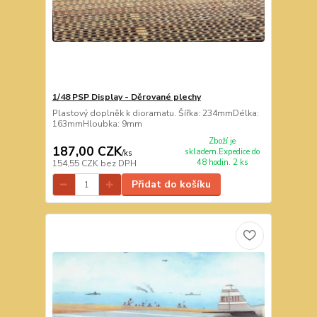
1/48 PSP Display - Děrované plechy
Plastový doplněk k dioramatu. Šířka: 234mmDélka:
163mmHloubka: 9mm
Zboží je
187,00 CZK
skladem.Expedice do
/
ks
48 hodin. 2 ks
154,55 CZK
bez DPH
Přidat do košíku