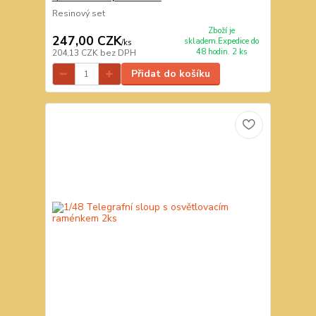
Resinový set
Zboží je
247,00 CZK
skladem.Expedice do
/
ks
48 hodin. 2 ks
204,13 CZK
bez DPH
Přidat do košíku