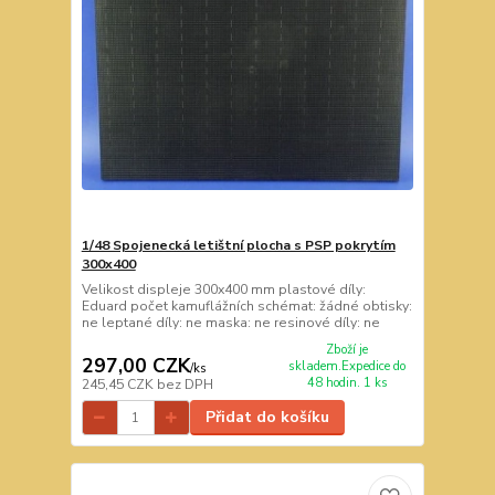
1/48 Spojenecká letištní plocha s PSP pokrytím
300x400
Velikost displeje 300x400 mm plastové díly:
Eduard počet kamuflážních schémat: žádné obtisky:
ne leptané díly: ne maska: ne resinové díly: ne
Zboží je
297,00 CZK
skladem.Expedice do
/
ks
48 hodin. 1 ks
245,45 CZK
bez DPH
Přidat do košíku