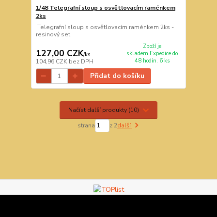
1/48 Telegrafní sloup s osvětlovacím raménkem
2ks
Telegrafní sloup s osvětlovacím raménkem 2ks -
resinový set.
Zboží je
127,00 CZK
skladem.Expedice do
/
ks
48 hodin. 6 ks
104,96 CZK
bez DPH
Přidat do košíku
Načíst další produkty (10)
strana
z 2
další