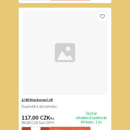
1/48 Maskovací síť
Doplněk k dioramatu.
Zboží je
117,00 CZK
skladem.Expedice do
/
ks
48 hodin. 1 ks
96,69 CZK
bez DPH