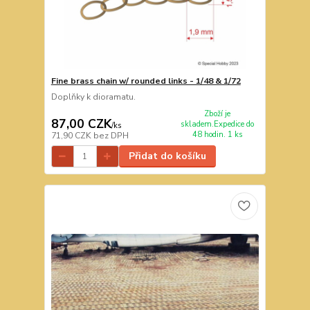
Fine brass chain w/ rounded links - 1/48 & 1/72
Doplňky k dioramatu.
Zboží je
87,00 CZK
skladem.Expedice do
/
ks
48 hodin. 1 ks
71,90 CZK
bez DPH
Přidat do košíku