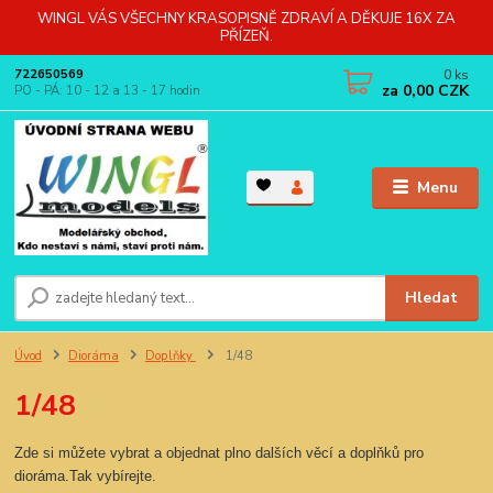
WINGL VÁS VŠECHNY KRASOPISNĚ ZDRAVÍ A DĚKUJE 16X ZA
PŘÍZEŇ.
0
ks
722650569
za
0,00 CZK
PO - PÁ: 10 - 12 a 13 - 17 hodin
Menu
Hledat
Úvod
Dioráma
Doplňky
1/48
1/48
Zde si můžete vybrat a objednat plno dalších věcí a doplňků pro
dioráma.Tak vybírejte.