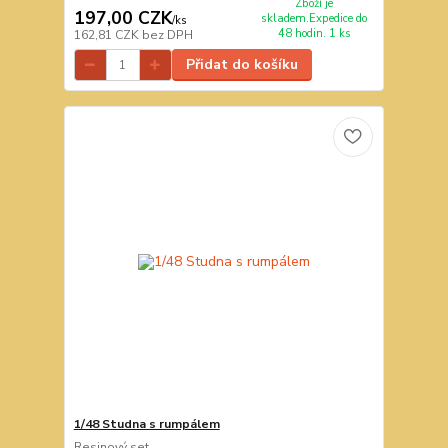
Zboží je
197,00 CZK
skladem.Expedice do
/
ks
48 hodin. 1 ks
162,81 CZK
bez DPH
Přidat do košíku
1/48 Studna s rumpálem
Resinový set