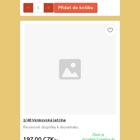
Přidat do košíku
1/48 Venkovská latrína
Resinové doplňky k dioramatu.
Zboží je
197,00 CZK
skladem.Expedice do