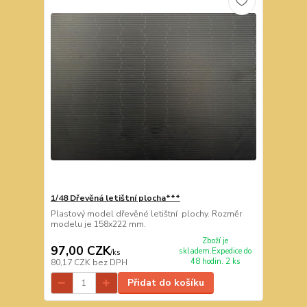
1/48 Dřevěná letištní plocha***
Plastový model dřevěné letištní plochy. Rozměr
modelu je 158x222 mm.
Zboží je
97,00 CZK
skladem.Expedice do
/
ks
48 hodin. 2 ks
80,17 CZK
bez DPH
Přidat do košíku