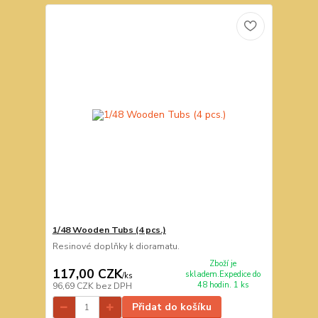
1/48 Wooden Tubs (4 pcs.)
Resinové doplňky k dioramatu.
Zboží je
117,00 CZK
skladem.Expedice do
/
ks
48 hodin. 1 ks
96,69 CZK
bez DPH
Přidat do košíku