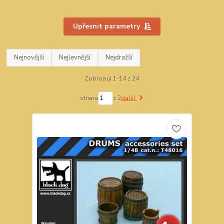
Upřesnit parametry
Nejnovější
Nejlevnější
Nejdražší
Zobrazuji 1-14 z 24
strana
z 2
další