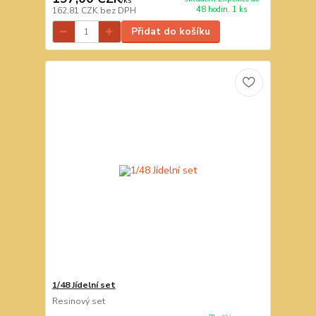
/
ks
48 hodin. 1 ks
162,81 CZK
bez DPH
Přidat do košíku
1/48 Jídelní set
Resinový set