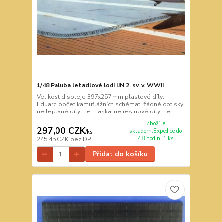
1/48 Paluba letadlové lodi IJN 2. sv. v. WWII
Velikost displeje 397x257 mm plastové díly:
Eduard počet kamuflážních schémat: žádné obtisky:
ne leptané díly: ne maska: ne resinové díly: ne
Zboží je
297,00 CZK
skladem.Expedice do
/
ks
48 hodin. 1 ks
245,45 CZK
bez DPH
Přidat do košíku