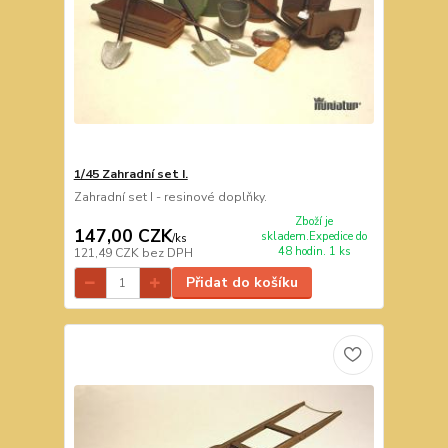
1/45 Zahradní set I.
Zahradní set I - resinové doplňky.
Zboží je
147,00 CZK
skladem.Expedice do
/
ks
48 hodin. 1 ks
121,49 CZK
bez DPH
Přidat do košíku