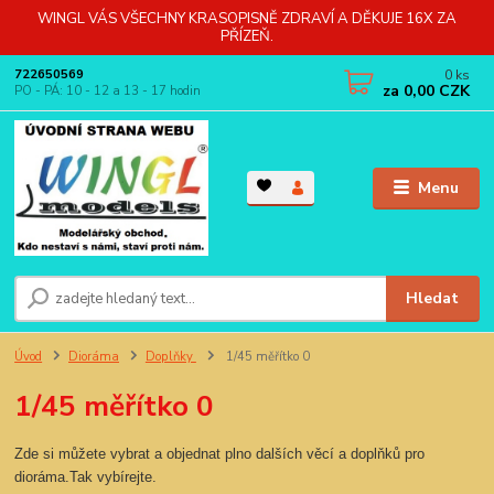
WINGL VÁS VŠECHNY KRASOPISNĚ ZDRAVÍ A DĚKUJE 16X ZA
PŘÍZEŇ.
0
ks
722650569
za
0,00 CZK
PO - PÁ: 10 - 12 a 13 - 17 hodin
Menu
Hledat
Úvod
Dioráma
Doplňky
1/45 měřítko 0
1/45 měřítko 0
Zde si můžete vybrat a objednat plno dalších věcí a doplňků pro
dioráma.Tak vybírejte.