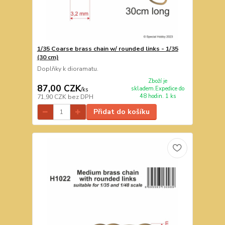
1/35 Coarse brass chain w/ rounded links - 1/35
(30 cm)
Doplňky k dioramatu.
Zboží je
87,00 CZK
skladem.Expedice do
/
ks
48 hodin. 1 ks
71,90 CZK
bez DPH
Přidat do košíku