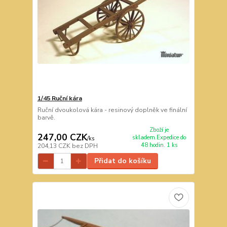
1/45 Ruční kára
Ruční dvoukolová kára - resinový doplněk ve finální
barvě.
Zboží je
247,00 CZK
skladem.Expedice do
/
ks
48 hodin. 1 ks
204,13 CZK
bez DPH
Přidat do košíku