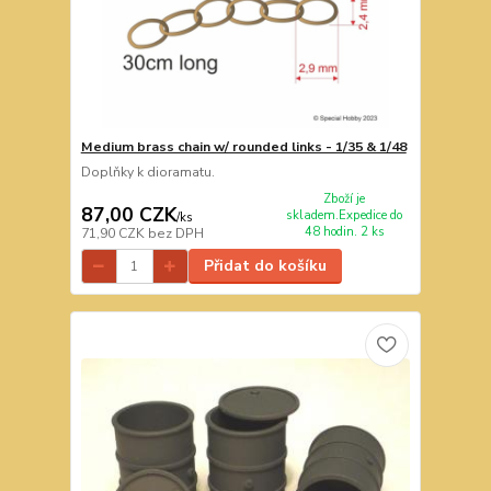
Medium brass chain w/ rounded links - 1/35 & 1/48
Doplňky k dioramatu.
Zboží je
87,00 CZK
skladem.Expedice do
/
ks
48 hodin. 2 ks
71,90 CZK
bez DPH
Přidat do košíku