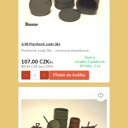
1/45 Plechové sudy 3ks
Plechové sudy 3ks - resinová stavebnice.
Zboží je
107,00 CZK
skladem.Expedice do
/
ks
48 hodin. 2 ks
88,43 CZK
bez DPH
Přidat do košíku