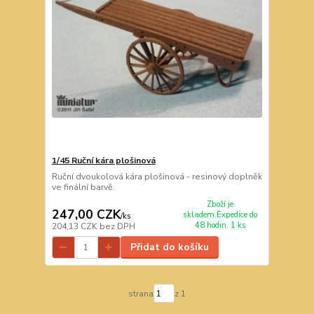
1/45 Ruční kára plošinová
Ruční dvoukolová kára plošinová - resinový doplněk
ve finální barvě.
Zboží je
247,00 CZK
skladem.Expedice do
/
ks
48 hodin. 1 ks
204,13 CZK
bez DPH
Přidat do košíku
strana
z 1