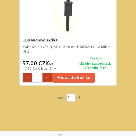
H0 Kabelová skříň B
Kabelová skříň B, příslušenství k MIRMH 01 a MIRMH
01a.
Zboží je
57,00 CZK
skladem.Expedice do
/
ks
48 hodin. 2 ks
47,11 CZK
bez DPH
Přidat do košíku
strana
z 1