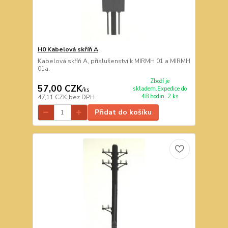
H0 Kabelová skříň A
Kabelová skříň A, příslušenství k MIRMH 01 a MIRMH
01a.
Zboží je
57,00 CZK
skladem.Expedice do
/
ks
48 hodin. 2 ks
47,11 CZK
bez DPH
Přidat do košíku