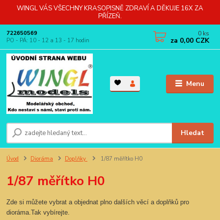
WINGL VÁS VŠECHNY KRASOPISNĚ ZDRAVÍ A DĚKUJE 16X ZA
PŘÍZEŇ.
0
ks
722650569
za
0,00 CZK
PO - PÁ: 10 - 12 a 13 - 17 hodin
Menu
Hledat
Úvod
Dioráma
Doplňky
1/87 měřítko H0
1/87 měřítko H0
Zde si můžete vybrat a objednat plno dalších věcí a doplňků pro
dioráma.Tak vybírejte.