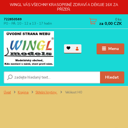
WINGL VÁS VŠECHNY KRASOPISNĚ ZDRAVÍ A DĚKUJE 16X ZA
PŘÍZEŇ.
0
ks
722650569
za
0,00 CZK
PO - PÁ: 10 - 12 a 13 - 17 hodin
Menu
Hledat
Úvod
Krajina
Střešní krytiny
Velikost H0