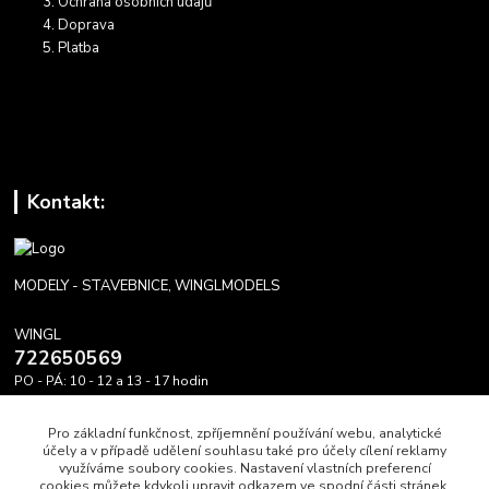
Ochrana osobních údajů
Doprava
Platba
Kontakt:
MODELY - STAVEBNICE, WINGLMODELS
WINGL
722650569
PO - PÁ: 10 - 12 a 13 - 17 hodin
info@winglmodels.cz
Pro základní funkčnost, zpříjemnění používání webu, analytické
účely a v případě udělení souhlasu také pro účely cílení reklamy
využíváme soubory cookies. Nastavení vlastních preferencí
cookies můžete kdykoli upravit odkazem ve spodní části stránek.