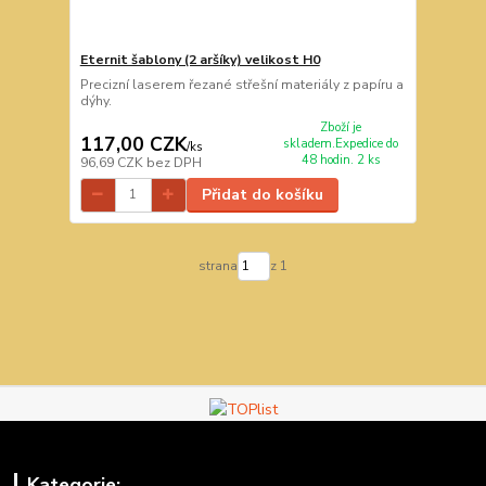
Eternit šablony (2 aršíky) velikost H0
Precizní laserem řezané střešní materiály z papíru a
dýhy.
Zboží je
117,00 CZK
skladem.Expedice do
/
ks
48 hodin. 2 ks
96,69 CZK
bez DPH
Přidat do košíku
strana
z 1
Kategorie: