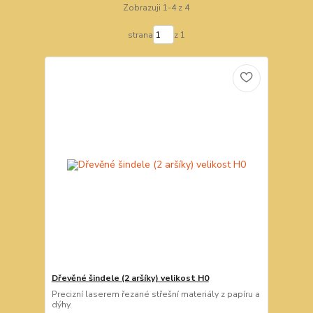
Zobrazuji 1-4 z 4
strana
z 1
Dřevěné šindele (2 aršíky) velikost H0
Precizní laserem řezané střešní materiály z papíru a
dýhy.