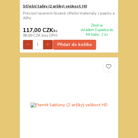
Střešní tašky (2 aršíky) velikost H0
Precizní laserem řezané střešní materiály z papíru a
dýhy.
Zboží je
117,00 CZK
skladem.Expedice do
/
ks
48 hodin. 2 ks
96,69 CZK
bez DPH
Přidat do košíku