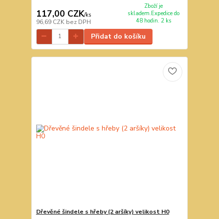
Zboží je
117,00 CZK
skladem.Expedice do
/
ks
48 hodin. 2 ks
96,69 CZK
bez DPH
Přidat do košíku
Dřevěné šindele s hřeby (2 aršíky) velikost H0