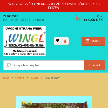
WINGL VÁS VŠECHNY KRASOPISNĚ ZDRAVÍ A DĚKUJE 16X ZA
PŘÍZEŇ.
0
ks
722650569
za
0,00 CZK
PO - PÁ: 10 - 12 a 13 - 17 hodin
Menu
Hledat
Úvod
Krajina
Foliáže
Travní pásy