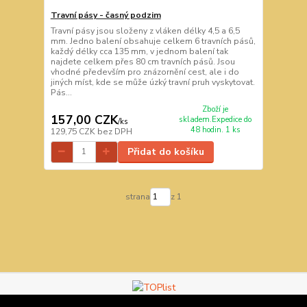
Travní pásy - časný podzim
Travní pásy jsou složeny z vláken délky 4,5 a 6,5
mm. Jedno balení obsahuje celkem 6 travních pásů,
každý délky cca 135 mm, v jednom balení tak
najdete celkem přes 80 cm travních pásů. Jsou
vhodné především pro znázornění cest, ale i do
jiných míst, kde se může úzký travní pruh vyskytovat.
Pás...
Zboží je
157,00 CZK
skladem.Expedice do
/
ks
48 hodin. 1 ks
129,75 CZK
bez DPH
Přidat do košíku
strana
z 1