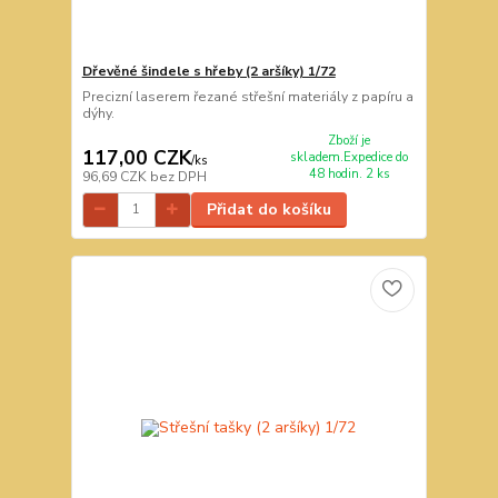
Dřevěné šindele s hřeby (2 aršíky) 1/72
Precizní laserem řezané střešní materiály z papíru a
dýhy.
Zboží je
117,00 CZK
skladem.Expedice do
/
ks
48 hodin. 2 ks
96,69 CZK
bez DPH
Přidat do košíku