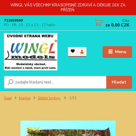
WINGL VÁS VŠECHNY KRASOPISNĚ ZDRAVÍ A DĚKUJE 16X ZA
PŘÍZEŇ.
0
ks
722650569
za
0,00 CZK
PO - PÁ: 10 - 12 a 13 - 17 hodin
Menu
Hledat
Úvod
Krajina
Střešní krytiny
1/72