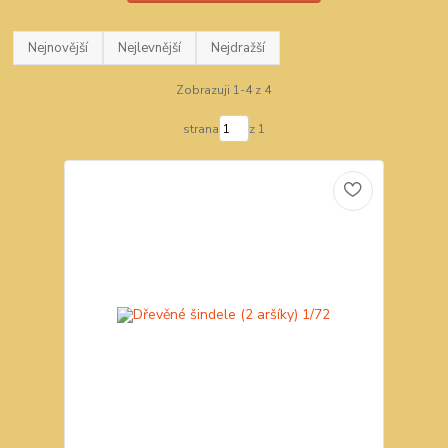
Nejnovější
Nejlevnější
Nejdražší
Zobrazuji 1-4 z 4
strana
z 1