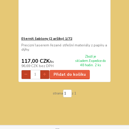
Eternit šablony (2 aršíky) 1/72
Precizní laserem řezané střešní materiály z papíru a
dýhy.
Zboží je
117,00 CZK
skladem.Expedice do
/
ks
48 hodin. 2 ks
96,69 CZK
bez DPH
Přidat do košíku
strana
z 1