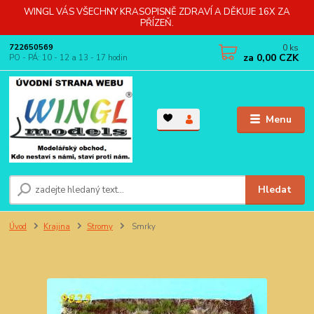
WINGL VÁS VŠECHNY KRASOPISNĚ ZDRAVÍ A DĚKUJE 16X ZA
PŘÍZEŇ.
0
ks
722650569
za
0,00 CZK
PO - PÁ: 10 - 12 a 13 - 17 hodin
Menu
Hledat
Úvod
Krajina
Stromy
Smrky