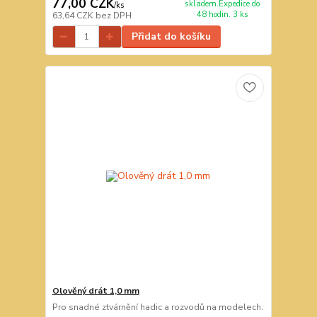
77,00 CZK
skladem.Expedice do
/
ks
48 hodin. 3 ks
63,64 CZK
bez DPH
Přidat do košíku
Olověný drát 1,0 mm
Pro snadné ztvárnění hadic a rozvodů na modelech.