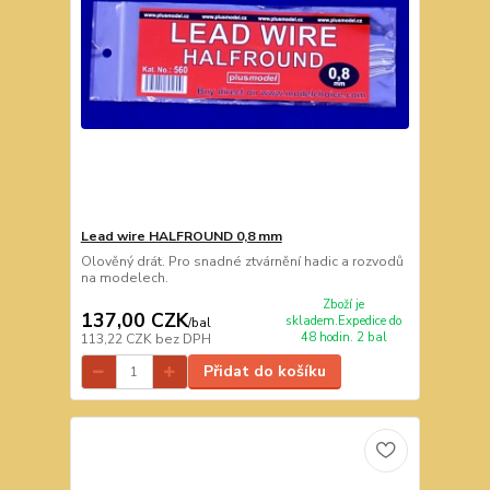
Lead wire HALFROUND 0,8 mm
Olověný drát. Pro snadné ztvárnění hadic a rozvodů
na modelech.
Zboží je
137,00 CZK
skladem.Expedice do
/
bal
48 hodin. 2 bal
113,22 CZK
bez DPH
Přidat do košíku