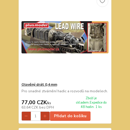
Olověný drát 0,4 mm
Pro snadné ztvárnění hadic a rozvodů na modelech.
Zboží je
77,00 CZK
skladem.Expedice do
/
ks
48 hodin. 1 ks
63,64 CZK
bez DPH
Přidat do košíku