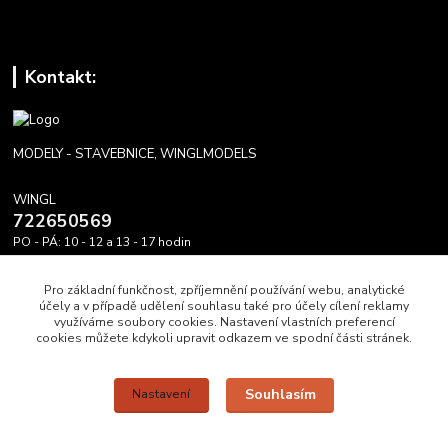
Kontakt:
MODELY - STAVEBNICE, WINGLMODELS
WINGL
722650569
PO - PÁ: 10 - 12 a 13 - 17 hodin
info@winglmodels.cz
Pro základní funkčnost, zpříjemnění používání webu, analytické
účely a v případě udělení souhlasu také pro účely cílení reklamy
využíváme soubory cookies. Nastavení vlastních preferencí
cookies můžete kdykoli upravit odkazem ve spodní části stránek.
Upravit sběr cookies.
Souhlasím
Nastavení