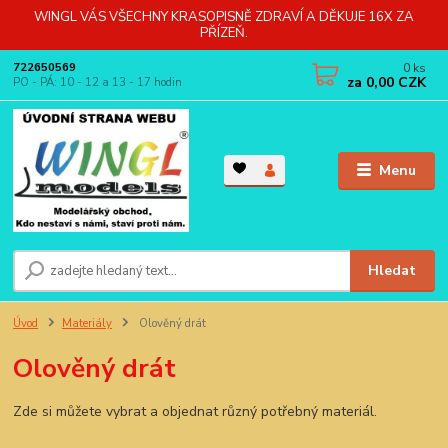
WINGL VÁS VŠECHNY KRASOPISNĚ ZDRAVÍ A DĚKUJE 16X ZA
PŘÍZEŇ.
0
ks
722650569
za
0,00 CZK
PO - PÁ: 10 - 12 a 13 - 17 hodin
Menu
Hledat
Úvod
Materiály
Olověný drát
Olověný drát
Zde si můžete vybrat a objednat různý potřebný materiál.