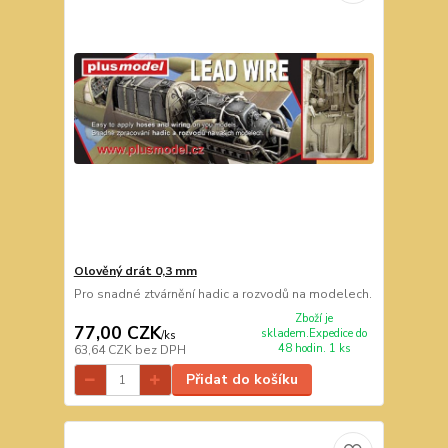
Olověný drát 0,3 mm
Pro snadné ztvárnění hadic a rozvodů na modelech.
Zboží je
77,00 CZK
skladem.Expedice do
/
ks
48 hodin. 1 ks
63,64 CZK
bez DPH
Přidat do košíku