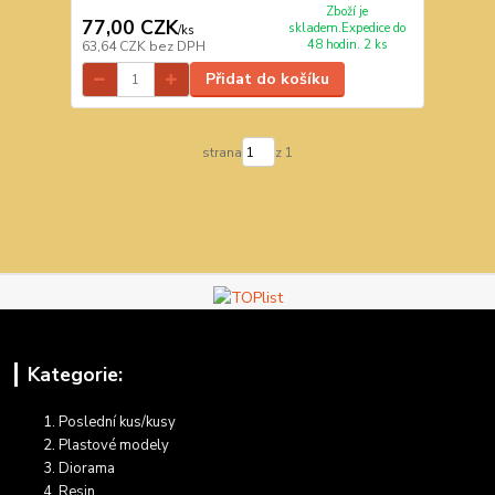
Zboží je
77,00 CZK
skladem.Expedice do
/
ks
48 hodin. 2 ks
63,64 CZK
bez DPH
Přidat do košíku
strana
z 1
Kategorie:
Poslední kus/kusy
Plastové modely
Diorama
Resin