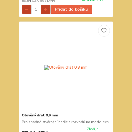
48 hodin. 2 ks
63,64 CZK
bez DPH
Přidat do košíku
Olověný drát 0,9 mm
Pro snadné ztvárnění hadic a rozvodů na modelech.
Zboží je