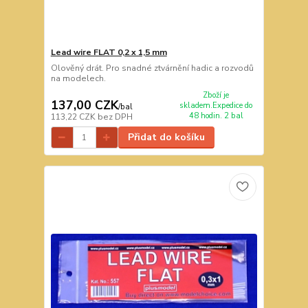
Lead wire FLAT 0,2 x 1,5 mm
Olověný drát. Pro snadné ztvárnění hadic a rozvodů
na modelech.
Zboží je
137,00 CZK
skladem.Expedice do
/
bal
48 hodin. 2 bal
113,22 CZK
bez DPH
Přidat do košíku