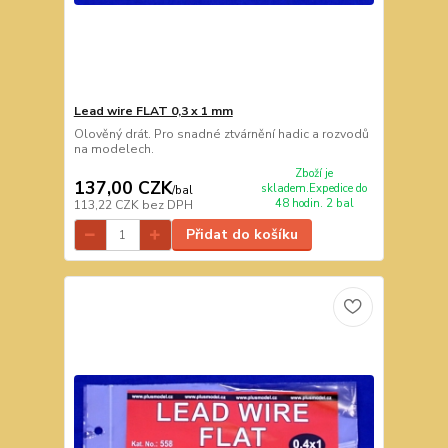
Lead wire FLAT 0,3 x 1 mm
Olověný drát. Pro snadné ztvárnění hadic a rozvodů
na modelech.
Zboží je
137,00 CZK
skladem.Expedice do
/
bal
48 hodin. 2 bal
113,22 CZK
bez DPH
Přidat do košíku