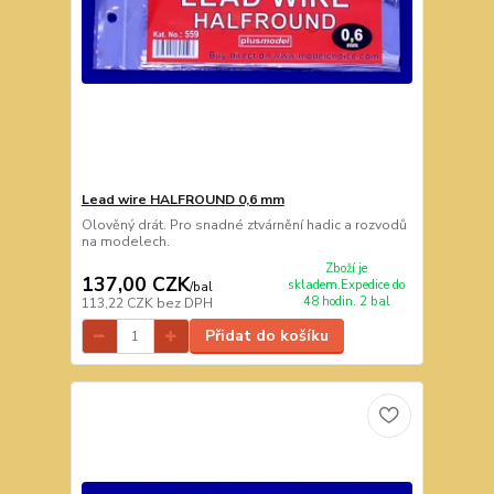
Lead wire HALFROUND 0,6 mm
Olověný drát. Pro snadné ztvárnění hadic a rozvodů
na modelech.
Zboží je
137,00 CZK
skladem.Expedice do
/
bal
48 hodin. 2 bal
113,22 CZK
bez DPH
Přidat do košíku