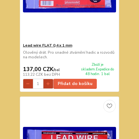
Lead wire FLAT 0,4 x 1 mm
Olověný drát. Pro snadné ztvárnění hadic a rozvodů
na modelech.
Zboží je
137,00 CZK
skladem.Expedice do
/
bal
48 hodin. 1 bal
113,22 CZK
bez DPH
Přidat do košíku