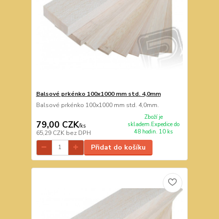
Balsové prkénko 100x1000 mm std. 4,0mm
Balsové prkénko 100x1000 mm std. 4,0mm.
Zboží je
79,00 CZK
skladem.Expedice do
/
ks
48 hodin. 10 ks
65,29 CZK
bez DPH
Přidat do košíku