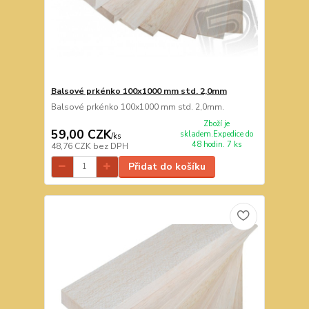
Balsové prkénko 100x1000 mm std. 2,0mm
Balsové prkénko 100x1000 mm std. 2,0mm.
Zboží je
59,00 CZK
skladem.Expedice do
/
ks
48 hodin. 7 ks
48,76 CZK
bez DPH
Přidat do košíku