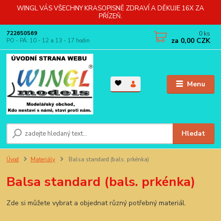
WINGL VÁS VŠECHNY KRASOPISNĚ ZDRAVÍ A DĚKUJE 16X ZA
PŘÍZEŇ.
0
ks
722650569
za
0,00 CZK
PO - PÁ: 10 - 12 a 13 - 17 hodin
Menu
Hledat
Úvod
Materiály
Balsa standard (bals. prkénka)
Balsa standard (bals. prkénka)
Zde si můžete vybrat a objednat různý potřebný materiál.