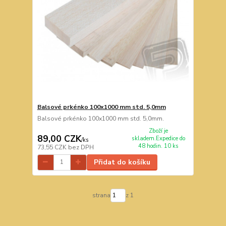
Balsové prkénko 100x1000 mm std. 5,0mm
Balsové prkénko 100x1000 mm std. 5,0mm.
Zboží je
89,00 CZK
skladem.Expedice do
/
ks
48 hodin. 10 ks
73,55 CZK
bez DPH
Přidat do košíku
strana
z 1