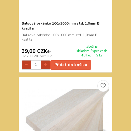
Balsové prkénko 100x1000 mm std. 1,0mm B
kvalita
Balsové prkénko 100x1000 mm std. 1,0mm B
kvalita.
Zboží je
39,00 CZK
skladem.Expedice do
/
ks
48 hodin. 9 ks
32,23 CZK
bez DPH
Přidat do košíku