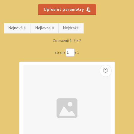
Upřesnit parametry
Nejnovější
Nejlevnější
Nejdražší
Zobrazuji 1-7 z 7
strana
z 1