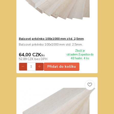
Balsové prkénko 100x1000 mm std. 2,5mm
Balsové prkénko 100x1000 mm std. 2,5mm.
Zboží je
64,00 CZK
skladem.Expedice do
/
ks
48 hodin. 4 ks
52,89 CZK
bez DPH
Přidat do košíku