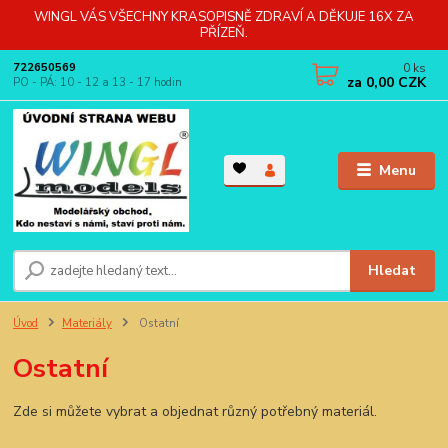
WINGL VÁS VŠECHNY KRASOPISNĚ ZDRAVÍ A DĚKUJE 16X ZA
PŘÍZEŇ.
0
ks
722650569
za
0,00 CZK
PO - PÁ: 10 - 12 a 13 - 17 hodin
Menu
Hledat
Úvod
Materiály
Ostatní
Ostatní
Zde si můžete vybrat a objednat různý potřebný materiál.