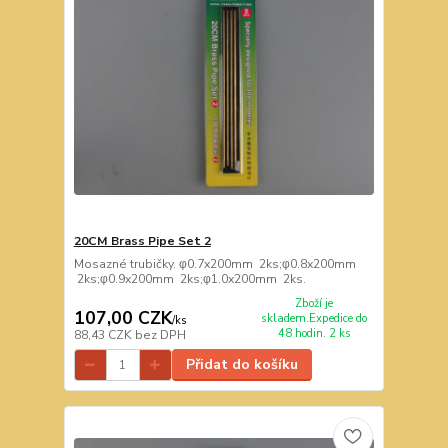
20CM Brass Pipe Set 2
Mosazné trubičky. φ0.7x200mm 2ks;φ0.8x200mm
2ks;φ0.9x200mm 2ks;φ1.0x200mm 2ks.
Zboží je
107,00 CZK
skladem.Expedice do
/
ks
48 hodin. 2 ks
88,43 CZK
bez DPH
Přidat do košíku