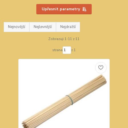
Upřesnit parametry
Nejnovější
Nejlevnější
Nejdražší
Zobrazuji 1-11 z 11
strana
z 1