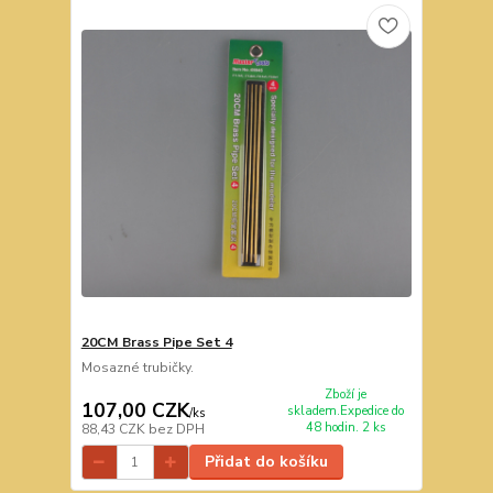
20CM Brass Pipe Set 4
Mosazné trubičky.
Zboží je
107,00 CZK
skladem.Expedice do
/
ks
48 hodin. 2 ks
88,43 CZK
bez DPH
Přidat do košíku