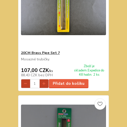
20CM Brass Pipe Set 7
Mosazné trubičky.
Zboží je
107,00 CZK
skladem.Expedice do
/
ks
48 hodin. 2 ks
88,43 CZK
bez DPH
Přidat do košíku