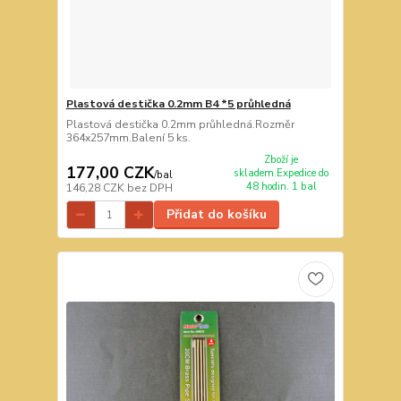
Plastová destička 0.2mm B4 *5 průhledná
Plastová destička 0.2mm průhledná.Rozměr
364x257mm.Balení 5 ks.
Zboží je
177,00 CZK
skladem.Expedice do
/
bal
48 hodin. 1 bal
146,28 CZK
bez DPH
Přidat do košíku