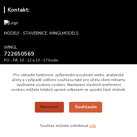
Kontakt:
MODELY - STAVEBNICE, WINGLMODELS
WINGL
722650569
PO - PÁ: 10 - 12 a 13 - 17 hodin
info@winglmodels.cz
Pro základní funkčnost, zpříjemnění používání webu, analytické
účely a v případě udělení souhlasu také pro účely cílení reklamy
využíváme soubory cookies. Nastavení vlastních preferencí
cookies můžete kdykoli upravit odkazem ve spodní části stránek.
Upravit sběr cookies.
Souhlasím
Nastavení
WINGL DĚKUJE A PŘEJE HEZKÝ DEN A MODRÉ NEBE.
Souhlas můžete odmítnout
zde
.
Vytvořeno na
Eshop-rychle.cz