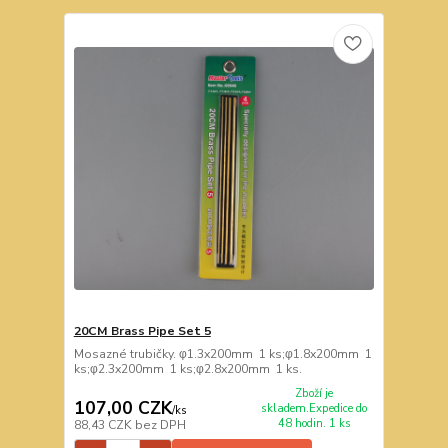
20CM Brass Pipe Set 5
Mosazné trubičky. φ1.3x200mm 1 ks;φ1.8x200mm 1
ks;φ2.3x200mm 1 ks;φ2.8x200mm 1 ks.
Zboží je
107,00 CZK
skladem.Expedice do
/
ks
48 hodin. 1 ks
88,43 CZK
bez DPH