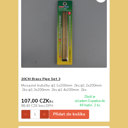
20CM Brass Pipe Set 3
Mosazné trubičky. φ1.1x200mm 2ks;φ1.2x200mm
2ks;φ1.3x200mm 2ks;φ1.4x200mm 2ks.
Zboží je
107,00 CZK
skladem.Expedice do
/
ks
48 hodin. 2 ks
88,43 CZK
bez DPH
Přidat do košíku