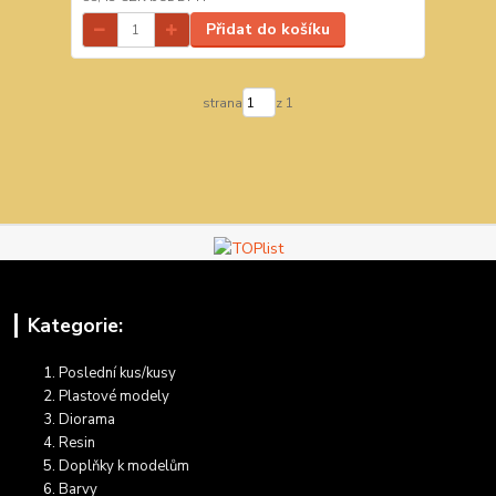
Přidat do košíku
strana
z 1
Kategorie:
Poslední kus/kusy
Plastové modely
Diorama
Resin
Doplňky k modelům
Barvy