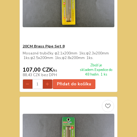
20CM Brass Pipe Set 8
Mosazné trubičky. φ2.1x200mm 1ks;φ2.3x200mm
1ks;φ2.5x200mm 1ks;φ2.8x200mm 1ks.
Zboží je
107,00 CZK
skladem.Expedice do
/
ks
48 hodin. 1 ks
88,43 CZK
bez DPH
Přidat do košíku