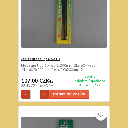
20CM Brass Pipe Set 1
Mosazné trubičky. φ0.3x200mm 2ks;φ0.4x200mm
2ks;φ0.5x200mm 2ks;φ0.6x200mm 2ks.
Zboží je
107,00 CZK
skladem.Expedice do
/
ks
48 hodin. 2 ks
88,43 CZK
bez DPH
Přidat do košíku