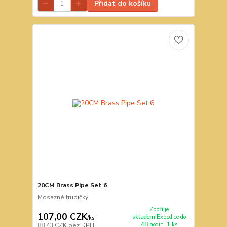
Přidat do košíku
20CM Brass Pipe Set 6
Mosazné trubičky.
Zboží je
107,00 CZK
skladem.Expedice do
/
ks
48 hodin. 1 ks
88,43 CZK
bez DPH