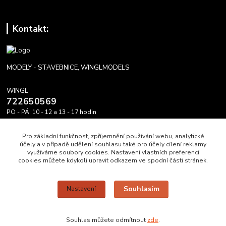
Kontakt:
MODELY - STAVEBNICE, WINGLMODELS
WINGL
722650569
PO - PÁ: 10 - 12 a 13 - 17 hodin
info@winglmodels.cz
Pro základní funkčnost, zpříjemnění používání webu, analytické
účely a v případě udělení souhlasu také pro účely cílení reklamy
využíváme soubory cookies. Nastavení vlastních preferencí
cookies můžete kdykoli upravit odkazem ve spodní části stránek.
Upravit sběr cookies.
Souhlasím
Nastavení
WINGL DĚKUJE A PŘEJE HEZKÝ DEN A MODRÉ NEBE.
Souhlas můžete odmítnout
zde
.