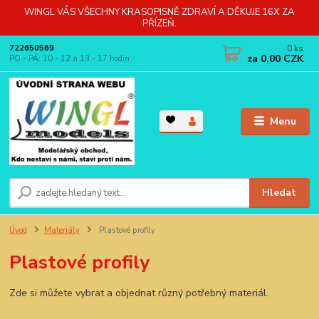
WINGL VÁS VŠECHNY KRASOPISNĚ ZDRAVÍ A DĚKUJE 16X ZA
PŘÍZEŇ.
0
ks
722650569
za
0,00 CZK
PO - PÁ: 10 - 12 a 13 - 17 hodin
Menu
Hledat
Úvod
Materiály
Plastové profily
Plastové profily
Zde si můžete vybrat a objednat různý potřebný materiál.