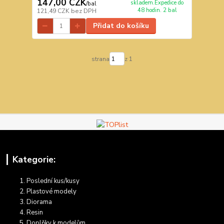
147,00 CZK
skladem.Expedice do
/
bal
48 hodin. 2 bal
121,49 CZK
bez DPH
Přidat do košíku
strana
z 1
Kategorie:
Poslední kus/kusy
Plastové modely
Diorama
Resin
Doplňky k modelům