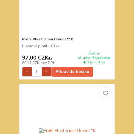
Profil Plast 3 mm Hranol *10
Plastový profil - 10 ks.
Zboží je
97,00 CZK
skladem.Expedice do
/
ks
48 hodin. 4 ks
80,17 CZK
bez DPH
Přidat do košíku