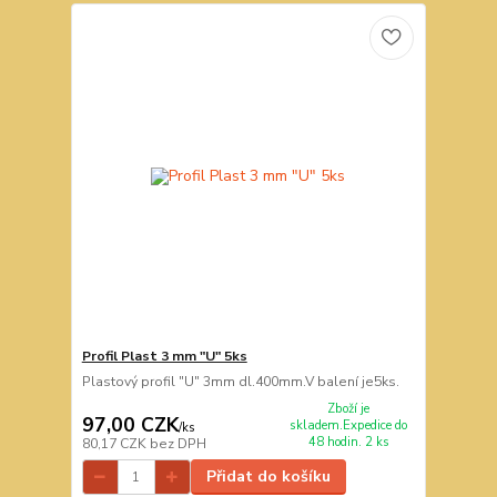
Profil Plast 3 mm "U" 5ks
Plastový profil "U" 3mm dl.400mm.V balení je5ks.
Zboží je
97,00 CZK
skladem.Expedice do
/
ks
48 hodin. 2 ks
80,17 CZK
bez DPH
Přidat do košíku