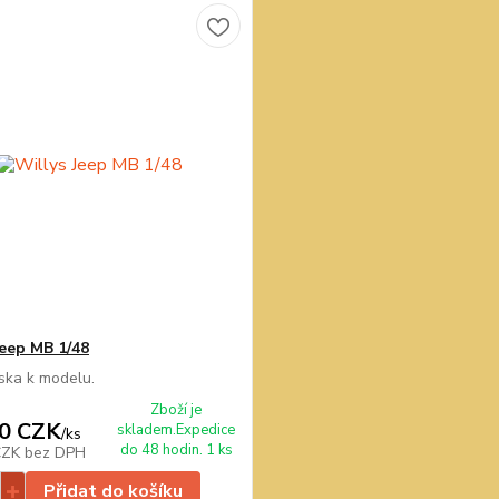
Jeep MB 1/48
ska k modelu.
Zboží je
0 CZK
skladem.Expedice
/
ks
do 48 hodin. 1 ks
CZK
bez DPH
Přidat do košíku