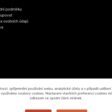
dní podmínky
kupovat
a osobních údajů
va
čnost, zpříjemnění používání webu, analytické účely a v případě udělení
y využíváme soubory cookies. Nastavení vlastních preferencí cookies mů
odkazem ve spodní části stránek.
Upravit sběr cookies.