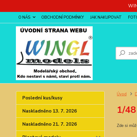
WIN
O NÁS
OBCHODNÍ PODMÍNKY
JAK NAKUPOVAT
FOT
Úvod
D
Poslední kus/kusy
1/48
Naskladněno 13. 7. 2026
Naskladněno 21. 7. 2026
Zde si může