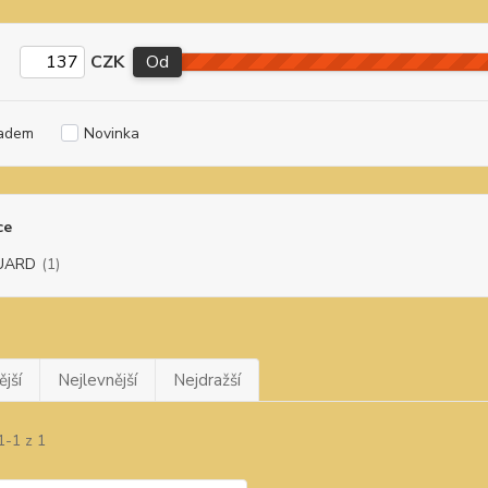
CZK
Od
adem
Novinka
ce
UARD
(1)
jší
Nejlevnější
Nejdražší
1-1 z 1