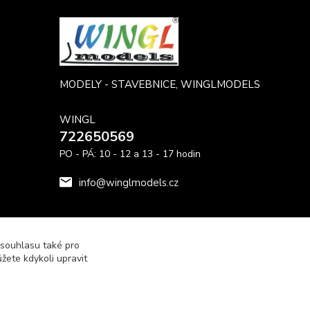
MODELY - STAVEBNICE, WINGLMODELS
WINGL
722650569
PO - PÁ: 10 - 12 a 13 - 17 hodin
info@winglmodels.cz
 souhlasu také pro
žete kdykoli upravit