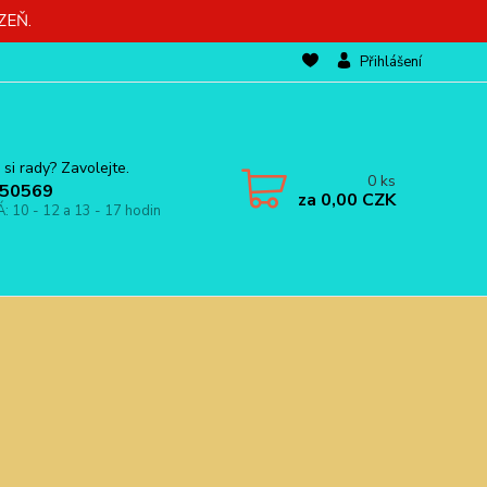
ZEŇ.
Přihlášení
 si rady? Zavolejte.
0
ks
50569
za
0,00 CZK
Á: 10 - 12 a 13 - 17 hodin