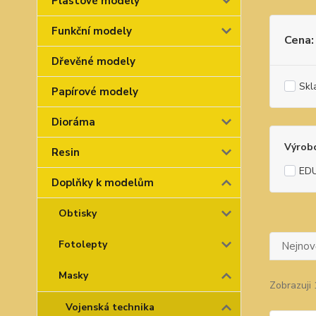
Plastové modely
Funkční modely
Cena:
Dřevěné modely
Skl
Papírové modely
Dioráma
Výrob
Resin
ED
Doplňky k modelům
Obtisky
Fotolepty
Nejnově
Masky
Zobrazuji 
Vojenská technika