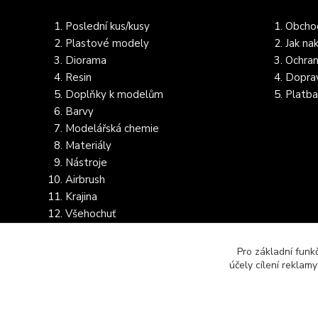
Poslední kus/kusy
Obcho
Plastové modely
Jak na
Diorama
Ochran
Resin
Dopra
Doplňky k modelům
Platba
Barvy
Modelářská chemie
Materiály
Nástroje
Airbrush
Krajina
Všehochuť
Dostupnost dalšího zboží
Pro základní funk
účely cílení reklam