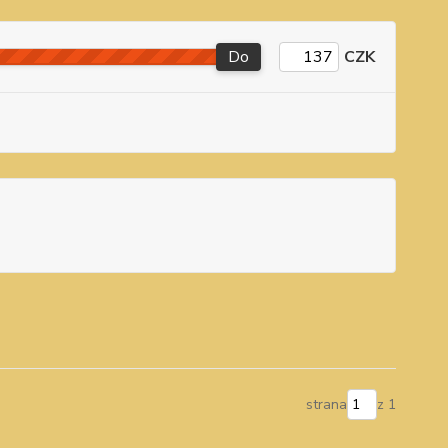
Do
CZK
strana
z 1