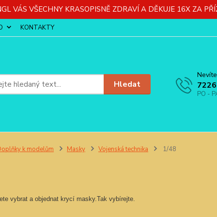
GL VÁS VŠECHNY KRASOPISNĚ ZDRAVÍ A DĚKUJE 16X ZA PŘÍ
O
KONTAKTY
Nevíte
Hledat
7226
PO - P
oplňky k modelům
Masky
Vojenská technika
1/48
te vybrat a objednat krycí masky.Tak vybírejte.