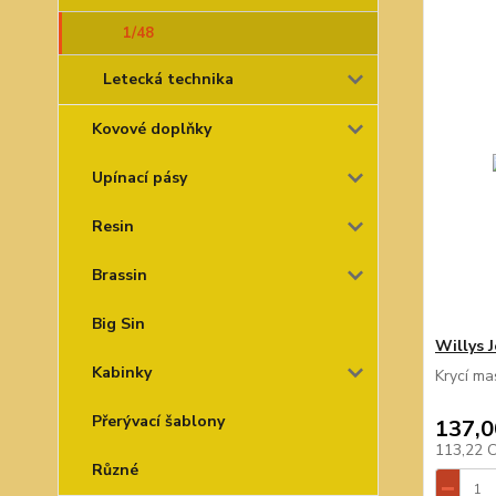
1/48
Letecká technika
Kovové doplňky
Upínací pásy
Resin
Brassin
Big Sin
Willys 
Kabinky
Krycí ma
Přerývací šablony
137,0
113,22 
Různé