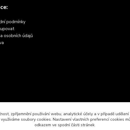
ce:
dní podmínky
kupovat
a osobních údajů
va
čnost, zpříjemnění používání webu, analytické účely a v případě udělení
y využíváme soubory cookies. Nastavení vlastních preferencí cookies mů
odkazem ve spodní části stránek.