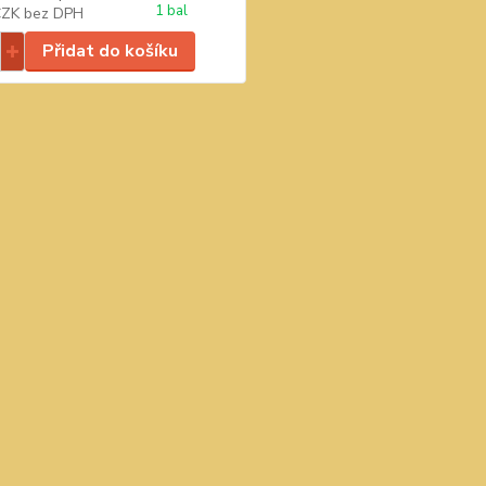
1 bal
CZK
bez DPH
Přidat do košíku