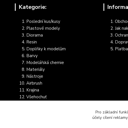
Kategorie:
Informa
Poslední kus/kusy
Obcho
Plastové modely
Jak na
Diorama
Ochran
Resin
Dopra
Doplňky k modelům
Platba
Barvy
Modelářská chemie
Materiály
Nástroje
Airbrush
Krajina
Všehochuť
Dostupnost dalšího zboží
Pro základní funk
účely cílení reklam