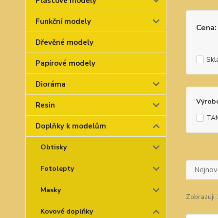
Plastové modely
Funkční modely
Cena:
Dřevěné modely
Skl
Papírové modely
Dioráma
Výrob
Resin
TA
Doplňky k modelům
Obtisky
Fotolepty
Nejnově
Masky
Zobrazuji 
Kovové doplňky