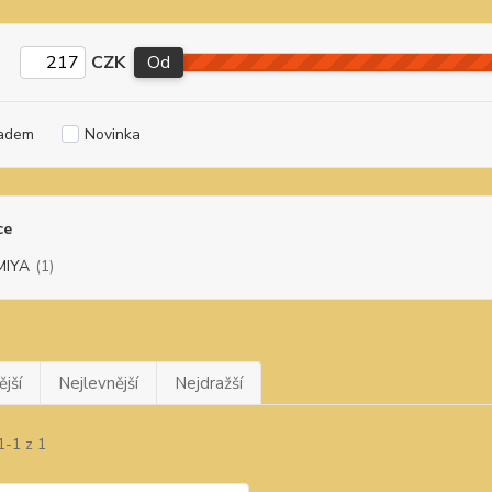
CZK
Od
adem
Novinka
ce
MIYA
(1)
jší
Nejlevnější
Nejdražší
1-1 z 1