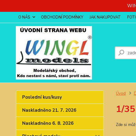
WIN
O NÁS
OBCHODNÍ PODMÍNKY
JAK NAKUPOVAT
FOT
Úvod
D
Poslední kus/kusy
1/35
Naskladněno 21. 7. 2026
Naskladněno 6. 8. 2026
Zde si může