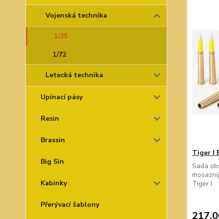
Vojenská technika
1/35
1/72
Letecká technika
Upínací pásy
Resin
Brassin
Tiger I
Big Sin
Sada ob
mosazný
Kabinky
Tiger I .
Přerývací šablony
217,0