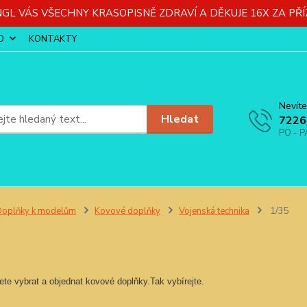
GL VÁS VŠECHNY KRASOPISNĚ ZDRAVÍ A DĚKUJE 16X ZA PŘÍ
O
KONTAKTY
Nevíte
Hledat
7226
PO - P
oplňky k modelům
Kovové doplňky
Vojenská technika
1/35
te vybrat a objednat kovové doplňky.Tak vybírejte.