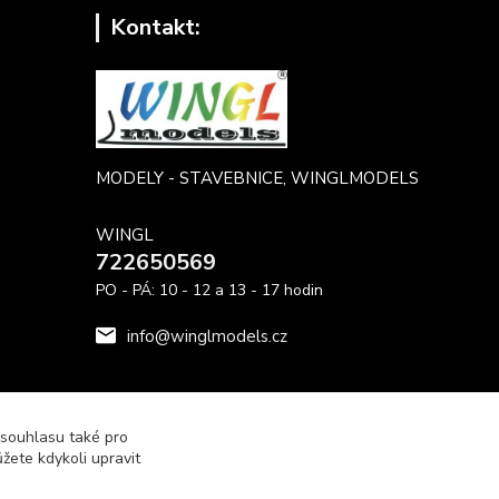
Kontakt:
MODELY - STAVEBNICE, WINGLMODELS
WINGL
722650569
PO - PÁ: 10 - 12 a 13 - 17 hodin
info@winglmodels.cz
 souhlasu také pro
žete kdykoli upravit