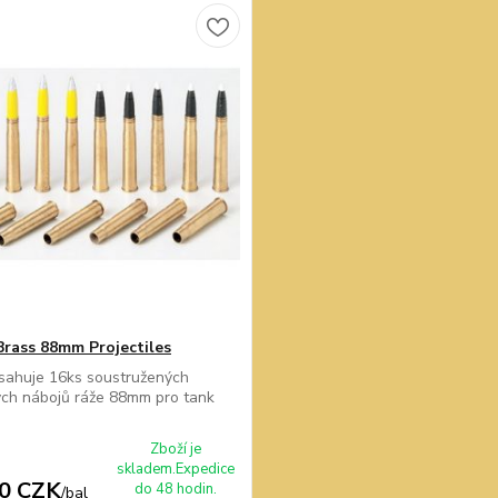
 Brass 88mm Projectiles
sahuje 16ks soustružených
ch nábojů ráže 88mm pro tank
Zboží je
skladem.Expedice
0 CZK
do 48 hodin.
/
bal