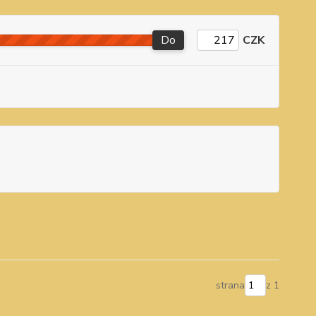
Do
CZK
strana
z 1