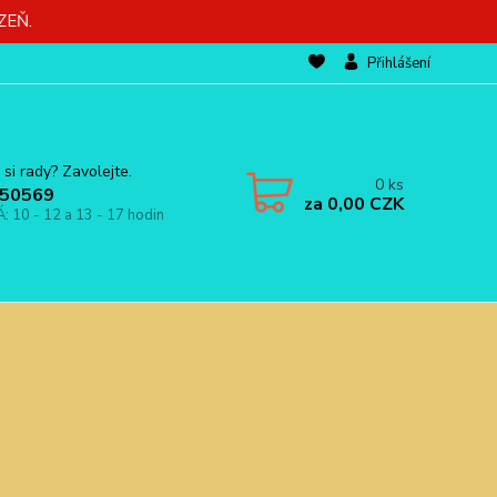
ZEŇ.
Přihlášení
 si rady? Zavolejte.
0
ks
50569
za
0,00 CZK
Á: 10 - 12 a 13 - 17 hodin