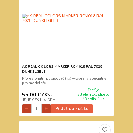
AK REAL COLORS MARKER RCM018 RAL 7028
DUNKELGELB
Profesionální popisovač (fix) vytvořený speciálně
pro modeláře.
Zboží je
55,00 CZK
skladem.Expedice do
/
ks
48 hodin. 1 ks
45,45 CZK
bez DPH
Přidat do košíku