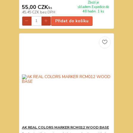
Zboží je
55,00 CZK
skladem.Expedice do
/
ks
48 hodin. 1 ks
45,45 CZK
bez DPH
Přidat do košíku
AK REAL COLORS MARKER RCM012 WOOD BASE