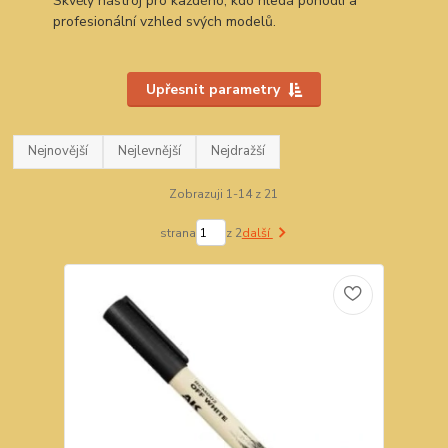
Skvělý nástroj pro každého, kdo hledá pohodlí a
profesionální vzhled svých modelů.
Upřesnit parametry
Nejnovější
Nejlevnější
Nejdražší
Zobrazuji 1-14 z 21
strana
z 2
další