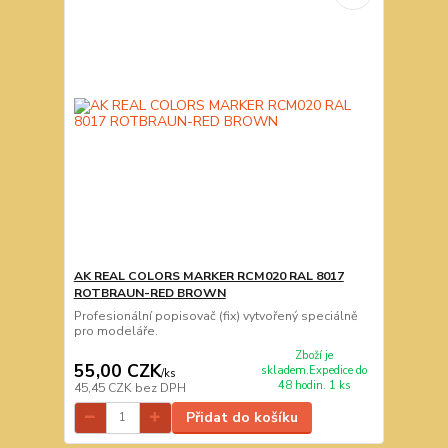
AK REAL COLORS MARKER RCM020 RAL 8017
ROTBRAUN-RED BROWN
Profesionální popisovač (fix) vytvořený speciálně
pro modeláře.
Zboží je
55,00 CZK
skladem.Expedice do
/
ks
48 hodin. 1 ks
45,45 CZK
bez DPH
Přidat do košíku