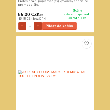
Profesionální popisovač (fix) vytvořený speciálně
pro modeláře.
Zboží je
55,00 CZK
skladem.Expedice do
/
ks
48 hodin. 1 ks
45,45 CZK
bez DPH
Přidat do košíku