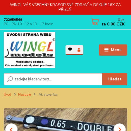
WINGL VÁS VŠECHNY KRASOPISNĚ ZDRAVÍ A DĚKUJE 16X ZA
PŘÍZEŇ.
0
ks
722650569
za
0,00 CZK
PO - PÁ: 10 - 12 a 13 - 17 hodin
Menu
Hledat
Úvod
Nástroje
Akrylové fixy.