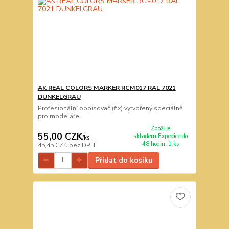
AK REAL COLORS MARKER RCM017 RAL 7021
DUNKELGRAU
Profesionální popisovač (fix) vytvořený speciálně
pro modeláře.
Zboží je
55,00 CZK
skladem.Expedice do
/
ks
48 hodin. 1 ks
45,45 CZK
bez DPH
Přidat do košíku