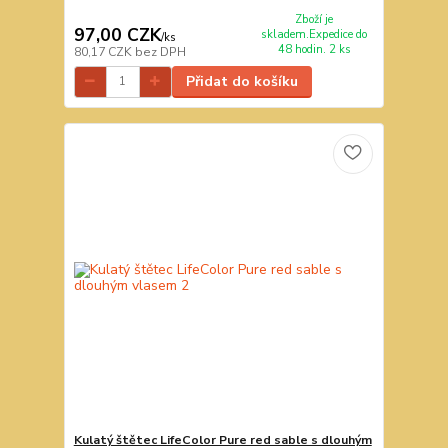
Zboží je
97,00 CZK
skladem.Expedice do
/
ks
48 hodin. 2 ks
80,17 CZK
bez DPH
Přidat do košíku
Kulatý štětec LifeColor Pure red sable s dlouhým