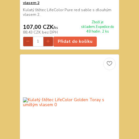
vlasem 2
Kulatý štětec LifeColor Pure red sable s dlouhým
vlasem 2.
Zboží je
107,00 CZK
skladem.Expedice do
/
ks
48 hodin. 2 ks
88,43 CZK
bez DPH
Přidat do košíku