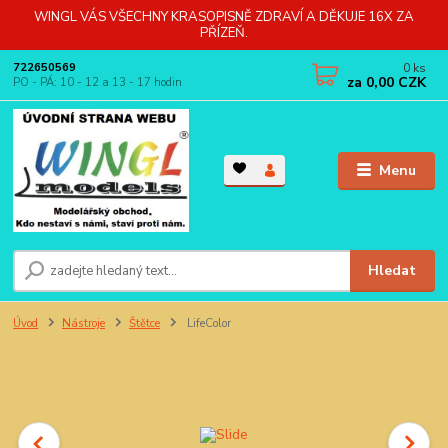
WINGL VÁS VŠECHNY KRASOPISNĚ ZDRAVÍ A DĚKUJE 16X ZA
PŘÍZEŇ.
0
ks
722650569
za
0,00 CZK
PO - PÁ: 10 - 12 a 13 - 17 hodin
Menu
Hledat
Úvod
Nástroje
Štětce
LifeColor