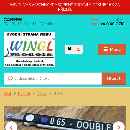
WINGL VÁS VŠECHNY KRASOPISNĚ ZDRAVÍ A DĚKUJE 16X ZA
PŘÍZEŇ.
0
ks
722650569
za
0,00 CZK
PO - PÁ: 10 - 12 a 13 - 17 hodin
Menu
Hledat
Úvod
Nástroje
Štětce
Revell