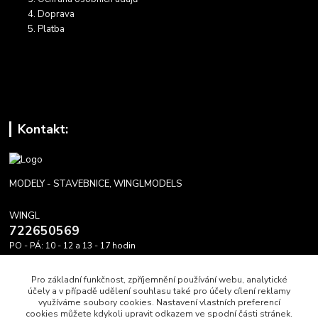
Doprava
Platba
Kontakt:
MODELY - STAVEBNICE, WINGLMODELS
WINGL
722650569
PO - PÁ: 10 - 12 a 13 - 17 hodin
info@winglmodels.cz
Pro základní funkčnost, zpříjemnění používání webu, analytické
účely a v případě udělení souhlasu také pro účely cílení reklamy
využíváme soubory cookies. Nastavení vlastních preferencí
cookies můžete kdykoli upravit odkazem ve spodní části stránek.