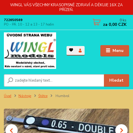
WINGL VÁS VŠECHNY KRASOPISNĚ ZDRAVÍ A DĚKUJE 16X ZA
PŘÍZEŇ.
0
ks
722650569
za
0,00 CZK
PO - PÁ: 10 - 12 a 13 - 17 hodin
Menu
Hledat
Úvod
Nástroje
Štětce
Humbrol