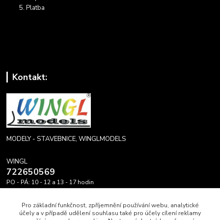
Platba
Kontakt:
MODELY - STAVEBNICE, WINGLMODELS
WINGL
722650569
PO - PÁ: 10 - 12 a 13 - 17 hodin
info@winglmodels.cz
Pro základní funkčnost, zpříjemnění používání webu, analytické
účely a v případě udělení souhlasu také pro účely cílení reklamy