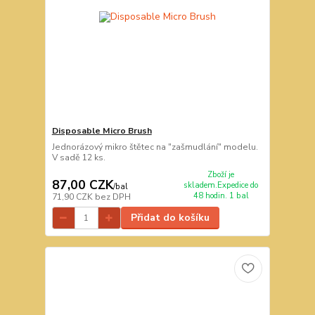
Disposable Micro Brush
Jednorázový mikro štětec na "zašmudlání" modelu.
V sadě 12 ks.
Zboží je
87,00 CZK
skladem.Expedice do
/
bal
48 hodin. 1 bal
71,90 CZK
bez DPH
Přidat do košíku