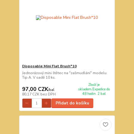
Disposable Mini Flat Brush*10
Jednorázový mini štětec na "zašmudlání" modelu.
Tip A. V sadě 10 ks.
Zboží je
97,00 CZK
skladem.Expedice do
/
bal
48 hodin. 2 bal
80,17 CZK
bez DPH
Přidat do košíku