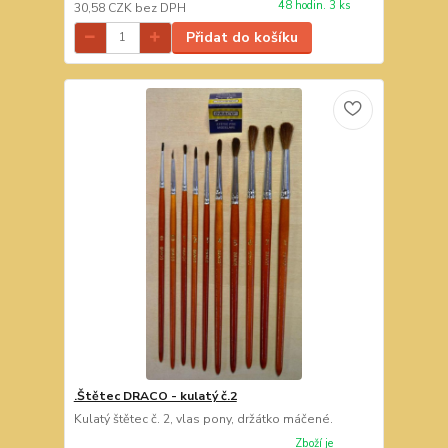
48 hodin. 3 ks
30,58 CZK
bez DPH
Přidat do košíku
.Štětec DRACO - kulatý č.2
Kulatý štětec č. 2, vlas pony, držátko máčené.
Zboží je