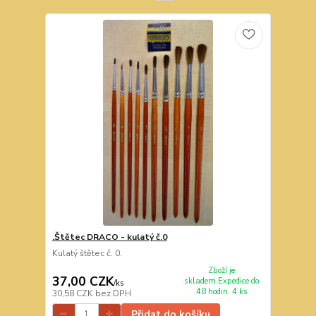
.Štětec DRACO - kulatý č.0
Kulatý štětec č. 0.
Zboží je
37,00 CZK
skladem.Expedice do
/
ks
48 hodin. 4 ks
30,58 CZK
bez DPH
Přidat do košíku