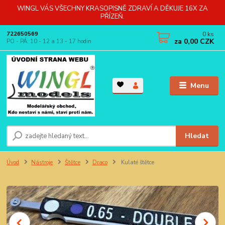
WINGL VÁS VŠECHNY KRASOPISNĚ ZDRAVÍ A DĚKUJE 16X ZA
PŘÍZEŇ.
0
ks
722650569
za
0,00 CZK
PO - PÁ: 10 - 12 a 13 - 17 hodin
Menu
Hledat
Úvod
Nástroje
Štětce
Draco
Kulaté štětce