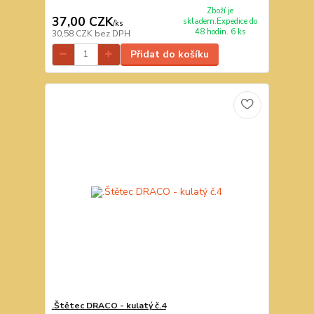
Zboží je
37,00 CZK
skladem.Expedice do
/
ks
48 hodin. 6 ks
30,58 CZK
bez DPH
Přidat do košíku
.Štětec DRACO - kulatý č.4