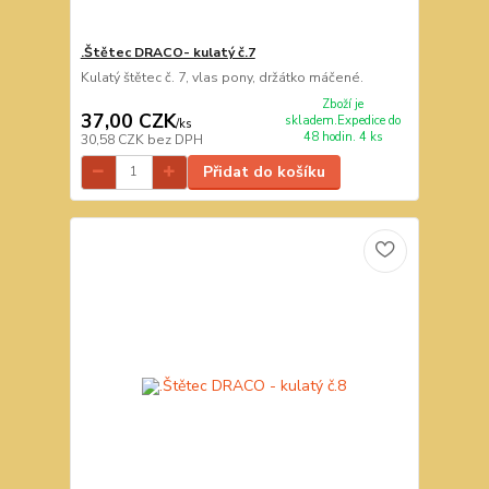
.Štětec DRACO- kulatý č.7
Kulatý štětec č. 7, vlas pony, držátko máčené.
Zboží je
37,00 CZK
skladem.Expedice do
/
ks
48 hodin. 4 ks
30,58 CZK
bez DPH
Přidat do košíku