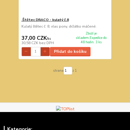
.Štětec DRACO - kulatý č.8
Kulatý štětec č. 8, vlas pony, držátko máčené.
Zboží je
37,00 CZK
skladem.Expedice do
/
ks
48 hodin. 3 ks
30,58 CZK
bez DPH
Přidat do košíku
strana
z 1
Kategorie: