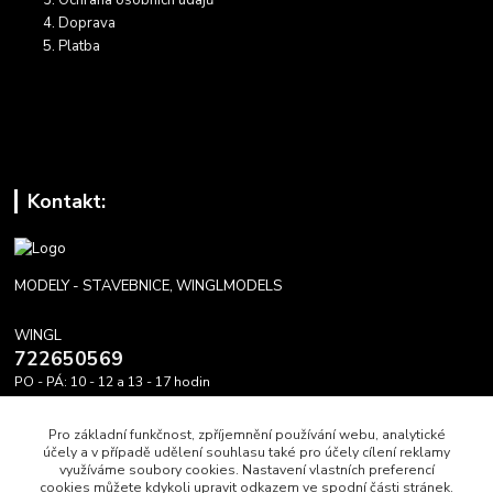
Doprava
Platba
Kontakt:
MODELY - STAVEBNICE, WINGLMODELS
WINGL
722650569
PO - PÁ: 10 - 12 a 13 - 17 hodin
info@winglmodels.cz
Pro základní funkčnost, zpříjemnění používání webu, analytické
účely a v případě udělení souhlasu také pro účely cílení reklamy
využíváme soubory cookies. Nastavení vlastních preferencí
cookies můžete kdykoli upravit odkazem ve spodní části stránek.