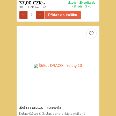
37,00 CZK
skladem.Expedice do
/
ks
48 hodin. 3 ks
30,58 CZK
bez DPH
Přidat do košíku
.Štětec DRACO - kulatý č.3
Kulatý štětec č. 3, vlas pony, držátko máčené.