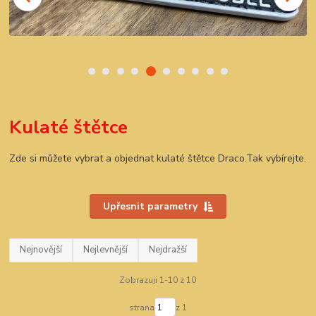
Kulaté štětce
Zde si můžete vybrat a objednat kulaté štětce Draco.Tak vybírejte.
Upřesnit parametry
Nejnovější
Nejlevnější
Nejdražší
Zobrazuji 1-10 z 10
strana
z 1