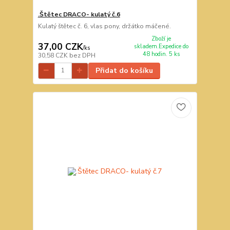
.Štětec DRACO- kulatý č.6
Kulatý štětec č. 6, vlas pony, držátko máčené.
Zboží je
37,00 CZK
skladem.Expedice do
/
ks
48 hodin. 5 ks
30,58 CZK
bez DPH
Přidat do košíku