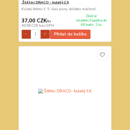
.Štětec DRACO - kulatý č.5
Kulatý štětec č. 5, vlas pony, držátko máčené.
Zboží je
37,00 CZK
skladem.Expedice do
/
ks
48 hodin. 3 ks
30,58 CZK
bez DPH
Přidat do košíku