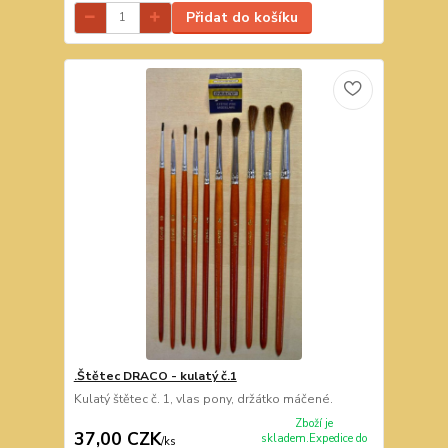
Přidat do košíku
.Štětec DRACO - kulatý č.1
Kulatý štětec č. 1, vlas pony, držátko máčené.
Zboží je
37,00 CZK
skladem.Expedice do
/
ks