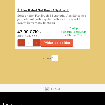
Štětec Italeri Flat Brush 2 Synthetic
Štětec Italeri Flat Brush 2 Synthetic. Vlas štětce je z
jemného měkkého syntetického vlákna vysoké
kvality. Barva vlasu je hnědá.
Zboží je
47,00 CZK
skladem.Expedice do
/
ks
48 hodin. 2 ks
38,84 CZK
bez DPH
Přidat do košíku
strana
z 1