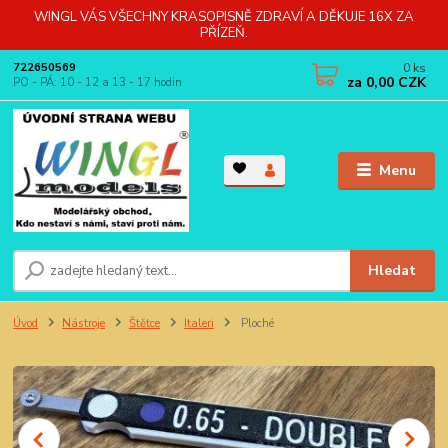
WINGL VÁS VŠECHNY KRASOPISNĚ ZDRAVÍ A DĚKUJE 16X ZA
PŘÍZEŇ.
0
ks
722650569
za
0,00 CZK
PO - PÁ: 10 - 12 a 13 - 17 hodin
Menu
Hledat
Úvod
Nástroje
Štětce
Italeri
Ploché