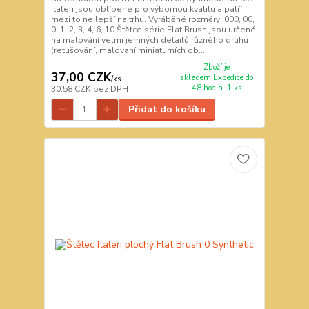
Italeri jsou oblíbené pro výbornou kvalitu a patří
mezi to nejlepší na trhu. Vyráběné rozměry: 000, 00,
0, 1, 2, 3, 4, 6, 10 Štětce série Flat Brush jsou určené
na malování velmi jemných detailů různého druhu
(retušování, malovaní miniaturních ob...
Zboží je
37,00 CZK
skladem.Expedice do
/
ks
48 hodin. 1 ks
30,58 CZK
bez DPH
Přidat do košíku