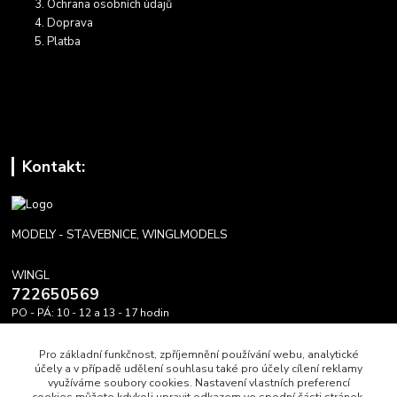
Ochrana osobních údajů
Doprava
Platba
Kontakt:
MODELY - STAVEBNICE, WINGLMODELS
WINGL
722650569
PO - PÁ: 10 - 12 a 13 - 17 hodin
info@winglmodels.cz
Pro základní funkčnost, zpříjemnění používání webu, analytické
účely a v případě udělení souhlasu také pro účely cílení reklamy
využíváme soubory cookies. Nastavení vlastních preferencí