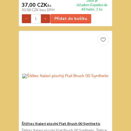
Zboží je
37,00 CZK
skladem.Expedice do
/
ks
48 hodin. 1 ks
30,58 CZK
bez DPH
Přidat do košíku
Štětec Italeri plochý Flat Brush 00 Synthetic
Štětec Italeri plochý Flat Brush 00 Synthetic. Štětce