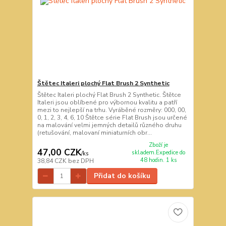
Štětec Italeri plochý Flat Brush 2 Synthetic
Štětec Italeri plochý Flat Brush 2 Synthetic. Štětce
Italeri jsou oblíbené pro výbornou kvalitu a patří
mezi to nejlepší na trhu. Vyráběné rozměry: 000, 00,
0, 1, 2, 3, 4, 6, 10 Štětce série Flat Brush jsou určené
na malování velmi jemných detailů různého druhu
(retušování, malovaní miniaturních obr...
Zboží je
47,00 CZK
skladem.Expedice do
/
ks
48 hodin. 1 ks
38,84 CZK
bez DPH
Přidat do košíku