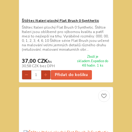
Štětec Italeri plochý Flat Brush 0 Synthetic
Štětec Italeri plochý Flat Brush 0 Synthetic. Štětce
Italeri jsou oblíbené pro výbornou kvalitu a patří
mezi to nejlepší na trhu. Vyráběné rozměry: 000, 00,
0, 1, 2, 3, 4, 6, 10 Štětce série Flat Brush jsou určené
na malování velmi jemných detailů různého druhu
(retušování, malovaní miniaturních obr...
Zboží je
37,00 CZK
skladem.Expedice do
/
ks
48 hodin. 1 ks
30,58 CZK
bez DPH
Přidat do košíku