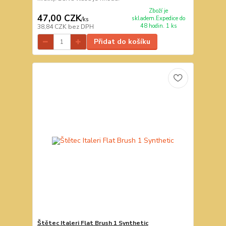
Zboží je
47,00 CZK
skladem.Expedice do
/
ks
48 hodin. 1 ks
38,84 CZK
bez DPH
Přidat do košíku
Štětec Italeri Flat Brush 1 Synthetic