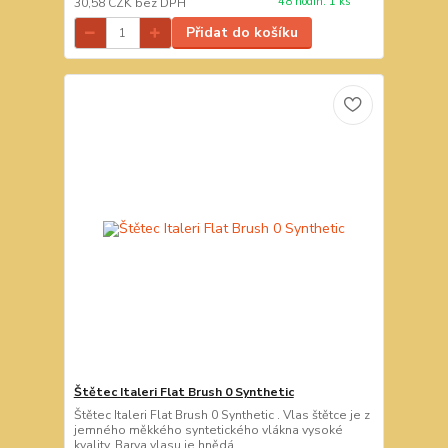
48 hodin. 1 ks
30,58 CZK
bez DPH
Přidat do košíku
Štětec Italeri Flat Brush 0 Synthetic
Štětec Italeri Flat Brush 0 Synthetic . Vlas štětce je z
jemného měkkého syntetického vlákna vysoké
kvality. Barva vlasu je hnědá.