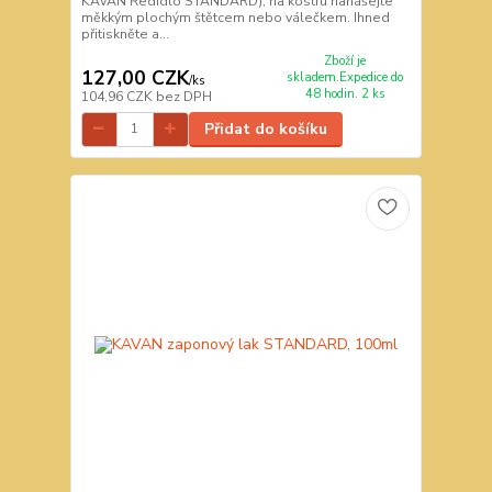
KAVAN Ředidlo STANDARD); na kostru nanášejte
měkkým plochým štětcem nebo válečkem. Ihned
přitiskněte a...
Zboží je
127,00 CZK
skladem.Expedice do
/
ks
48 hodin. 2 ks
104,96 CZK
bez DPH
Přidat do košíku