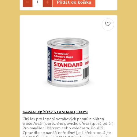
Přidat do košíku
KAVAN lepící lak STANDARD, 100ml
Čirý lak pro lepení potahových papírů a pláten
a ošetřování porézního povrchu dřeva („plnič pórů“).
Pro nanášení štětcem nebo válečkem. Použití:
Zpravidla se nanáší neředěný (je-li třeba, použijte