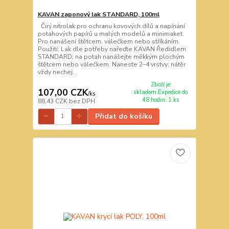
KAVAN zaponový lak STANDARD, 100ml
Čirý nitrolak pro ochranu kovových dílů a napínání
potahových papírů u malých modelů a minimaket.
Pro nanášení štětcem, válečkem nebo stříkáním.
Použití: Lak dle potřeby nařeďte KAVAN Ředidlem
STANDARD; na potah nanášejte měkkým plochým
štětcem nebo válečkem. Naneste 2–4 vrstvy; nátěr
vždy nechej...
Zboží je
107,00 CZK
skladem.Expedice do
/
ks
48 hodin. 1 ks
88,43 CZK
bez DPH
Přidat do košíku