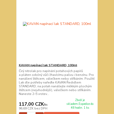
KAVAN napínací lak STANDARD, 100ml
Čirý nitrolak pro napínání potahových papírů
a pláten odolný vůči žhavícímu palivu i benzínu. Pro
nanášení štětcem, válečkem nebo stříkáním. Použití:
Lak dle potřeby nařeďte KAVAN Ředidlem
STANDARD; na potah nanášejte měkkým plochým
štětcem (nejvhodnější), válečkem nebo stříkáním.
Naneste 2–5 vrstev...
Zboží je
117,00 CZK
skladem.Expedice do
/
ks
48 hodin. 1 ks
96,69 CZK
bez DPH