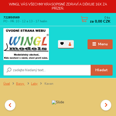
WINGL VÁS VŠECHNY KRASOPISNĚ ZDRAVÍ A DĚKUJE 16X ZA
PŘÍZEŇ.
0
ks
722650569
za
0,00 CZK
PO - PÁ: 10 - 12 a 13 - 17 hodin
Menu
Hledat
Úvod
Barvy
Laky
Kavan