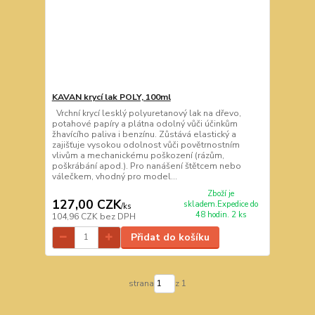
KAVAN krycí lak POLY, 100ml
Vrchní krycí lesklý polyuretanový lak na dřevo,
potahové papíry a plátna odolný vůči účinkům
žhavícího paliva i benzínu. Zůstává elastický a
zajišťuje vysokou odolnost vůči povětrnostním
vlivům a mechanickému poškození (rázům,
poškrábání apod.). Pro nanášení štětcem nebo
válečkem, vhodný pro model...
Zboží je
127,00 CZK
skladem.Expedice do
/
ks
48 hodin. 2 ks
104,96 CZK
bez DPH
Přidat do košíku
strana
z 1