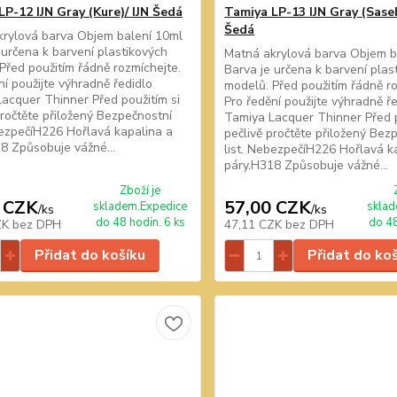
P-12 IJN Gray (Kure)/ IJN Šedá
Tamiya LP-13 IJN Gray (Sase
Šedá
rylová barva Objem balení 10ml
 určena k barvení plastikových
Matná akrylová barva Objem b
Před použitím řádně rozmíchejte.
Barva je určena k barvení plas
ní použijte výhradně ředidlo
modelů. Před použitím řádně ro
acquer Thinner Před použitím si
Pro ředění použijte výhradně ř
pročtěte přiložený Bezpečnostní
Tamiya Lacquer Thinner Před p
bezpečíH226 Hořlavá kapalina a
pečlivě pročtěte přiložený Bez
8 Způsobuje vážné...
list. NebezpečíH226 Hořlavá k
páry.H318 Způsobuje vážné...
Zboží je
 CZK
57,00 CZK
skladem.Expedice
sklad
/
ks
/
ks
do 48 hodin. 6 ks
do 48
ZK
bez DPH
47,11 CZK
bez DPH
Přidat do košíku
Přidat do ko