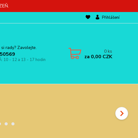
ZEŇ.
Přihlášení
 si rady? Zavolejte.
0
ks
50569
za
0,00 CZK
Á: 10 - 12 a 13 - 17 hodin