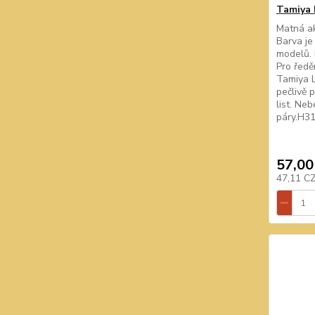
Tamiya L
Matná ak
Barva je
modelů. 
Pro ředě
Tamiya L
pečlivě 
list. Ne
páry.H31
57,00
47,11 C