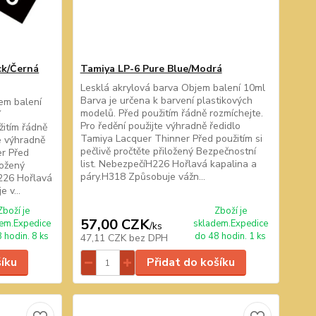
ck/Černá
Tamiya LP-6 Pure Blue/Modrá
Lesklá akrylová barva Objem balení 10ml
Barva je určena k barvení plastikových
em balení
modelů. Před použitím řádně rozmíchejte.
í
Pro ředění použijte výhradně ředidlo
žitím řádně
Tamiya Lacquer Thinner Před použitím si
te výhradně
pečlivě pročtěte přiložený Bezpečnostní
er Před
list. NebezpečíH226 Hořlavá kapalina a
ložený
páry.H318 Způsobuje vážn...
H226 Hořlavá
 v...
Zboží je
Zboží je
57,00 CZK
em.Expedice
skladem.Expedice
/
ks
 hodin. 8 ks
do 48 hodin. 1 ks
47,11 CZK
bez DPH
šíku
Přidat do košíku