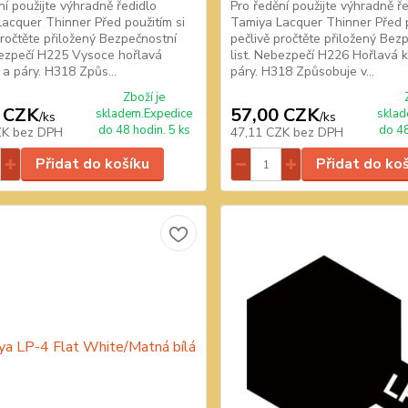
ní použijte výhradně ředidlo
Pro ředění použijte výhradně ř
acquer Thinner Před použitím si
Tamiya Lacquer Thinner Před p
pročtěte přiložený Bezpečnostní
pečlivě pročtěte přiložený Bez
bezpečí H225 Vysoce hořlavá
list. Nebezpečí H226 Hořlavá 
 a páry. H318 Způs...
páry. H318 Způsobuje v...
Zboží je
 CZK
57,00 CZK
skladem.Expedice
sklad
/
ks
/
ks
do 48 hodin. 5 ks
do 48
ZK
bez DPH
47,11 CZK
bez DPH
Přidat do košíku
Přidat do ko