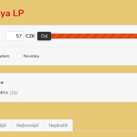
ya LP
CZK
Od
adem
Novinka
ce
MIYA
(31)
jší
Nejlevnější
Nejdražší