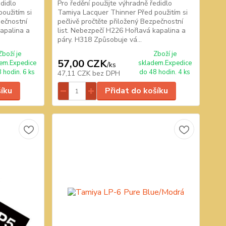
edidlo
Pro ředění použijte výhradně ředidlo
oužitím si
Tamiya Lacquer Thinner Před použitím si
pečnostní
pečlivě pročtěte přiložený Bezpečnostní
kapalina a
list. Nebezpečí H226 Hořlavá kapalina a
páry. H318 Způsobuje vá...
Zboží je
Zboží je
57,00 CZK
em.Expedice
skladem.Expedice
/
ks
 hodin. 6 ks
do 48 hodin. 4 ks
47,11 CZK
bez DPH
šíku
Přidat do košíku