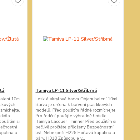
tá
Tamiya LP-11 Silver/Stříbrná
balení 10ml
Lesklá akrylová barva Objem balení 10ml
tikových
Barva je určena k barvení plastikových
zmíchejte.
modelů. Před použitím řádně rozmíchejte.
edidlo
Pro ředění použijte výhradně ředidlo
oužitím si
Tamiya Lacquer Thinner Před použitím si
pečnostní
pečlivě pročtěte přiložený Bezpečnostní
apalina a
list. Nebezpečí H226 Hořlavá kapalina a
páry. H318 Způsobuje v...