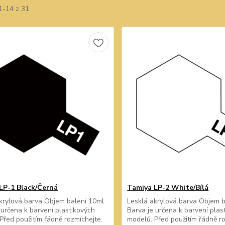
1-14 z 31
LP-1 Black/Černá
Tamiya LP-2 White/Bílá
krylová barva Objem balení 10ml
Lesklá akrylová barva Objem 
 určena k barvení plastikových
Barva je určena k barvení plas
Před použitím řádně rozmíchejte.
modelů. Před použitím řádně ro