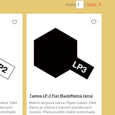
strana
z 3
další
Tamiya LP-3 Flat Black/Matná černá
balení 10ml
Matná akrylová barva Objem balení 10ml
tikových
Barva je určena k barvení plastikových
zmíchejte.
modelů. Před použitím řádně rozmíchejte.