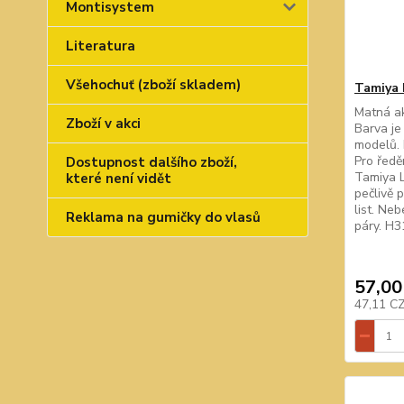
Montisystem
Literatura
Všehochuť (zboží skladem)
Tamiya 
Matná ak
Zboží v akci
Barva je
modelů. 
Pro ředě
Dostupnost dalšího zboží,
Tamiya L
které není vidět
pečlivě 
list. Ne
Reklama na gumičky do vlasů
páry. H3
57,00
47,11 C