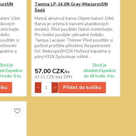
bo)/IJN
Tamiya LP-14 IJN Gray (Maizuru)/IJN
Šedá
alení 10ml
Matná akrylová barva Objem balení 10ml
tikových
Barva je určena k barvení plastikových
zmíchejte.
modelů. Před použitím řádně rozmíchejte.
edidlo
Pro ředění použijte výhradně ředidlo
oužitím si
Tamiya Lacquer Thinner Před použitím si
pečnostní
pečlivě pročtěte přiložený Bezpečnostní
apalina a
list. NebezpečíH226 Hořlavá kapalina a
páry.H318 Způsobuje vážné...
Zboží je
Zboží je
57,00 CZK
em.Expedice
skladem.Expedice
/
ks
 hodin. 6 ks
do 48 hodin. 4 ks
47,11 CZK
bez DPH
šíku
Přidat do košíku