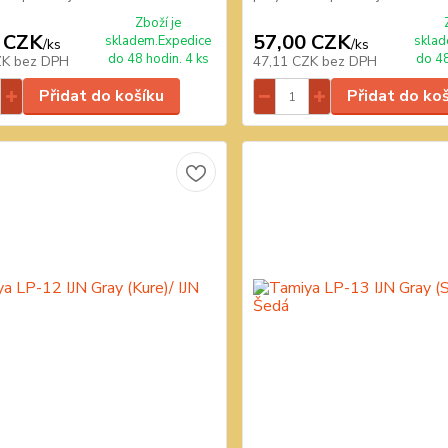
Zboží je
 CZK
57,00 CZK
skladem.Expedice
sklad
/
ks
/
ks
do 48 hodin. 4 ks
do 48
ZK
bez DPH
47,11 CZK
bez DPH
Přidat do košíku
Přidat do ko