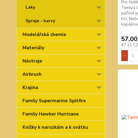
Pro ředě
Laky
Tamiya L
pečlivě 
list. Ne
Spreje - barvy
kapalina
Modelářská chemie
57,00
47,11 C
Materiály
Nástroje
Airbrush
Krajina
Family Supermarine Spitfire
Family Hawker Hurricane
Knížky k narozkám a k svátku