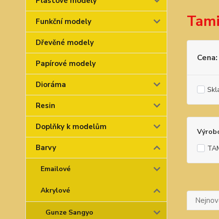
Plastové modely
Tami
Funkční modely
Dřevěné modely
Cena:
Papírové modely
Dioráma
Skl
Resin
Doplňky k modelům
Výrob
Barvy
TA
Emailové
Akrylové
Nejnově
Gunze Sangyo