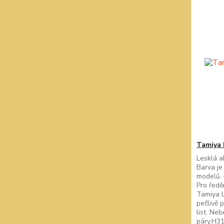
Tamiya 
Lesklá a
Barva je
modelů. 
Pro ředě
Tamiya L
pečlivě 
list. Ne
páry.H31