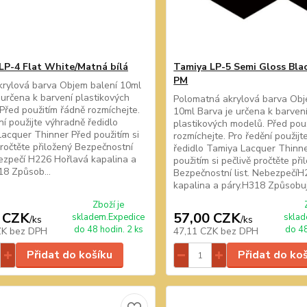
LP-4 Flat White/Matná bílá
Tamiya LP-5 Semi Gloss Bla
PM
rylová barva Objem balení 10ml
 určena k barvení plastikových
Polomatná akrylová barva Obj
Před použitím řádně rozmíchejte.
10ml Barva je určena k barven
ní použijte výhradně ředidlo
plastikových modelů. Před pou
acquer Thinner Před použitím si
rozmíchejte. Pro ředění použij
pročtěte přiložený Bezpečnostní
ředidlo Tamiya Lacquer Thinn
bezpečí H226 Hořlavá kapalina a
použitím si pečlivě pročtěte při
18 Způsob...
Bezpečnostní list. Nebezpečí
kapalina a páry.H318 Způsobuje
Zboží je
 CZK
57,00 CZK
skladem.Expedice
sklad
/
ks
/
ks
do 48 hodin. 2 ks
do 48
ZK
bez DPH
47,11 CZK
bez DPH
Přidat do košíku
Přidat do ko