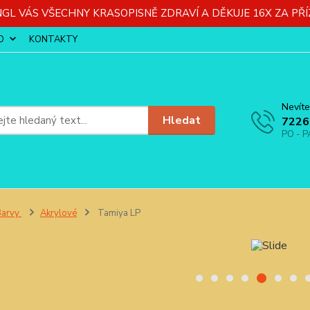
GL VÁS VŠECHNY KRASOPISNĚ ZDRAVÍ A DĚKUJE 16X ZA PŘÍ
O
KONTAKTY
Nevíte
Hledat
7226
PO - P
Barvy
Akrylové
Tamiya LP