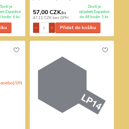
Zboží je
Zboží je
57,00 CZK
em.Expedice
skladem.Expedice
/
ks
 hodin. 6 ks
do 48 hodin. 3 ks
47,11 CZK
bez DPH
šíku
Přidat do košíku