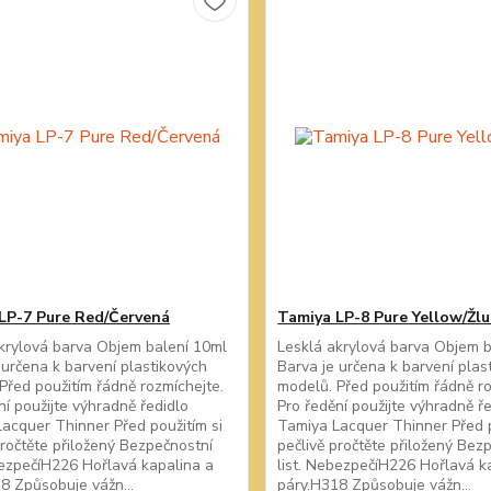
LP-7 Pure Red/Červená
Tamiya LP-8 Pure Yellow/Žlu
krylová barva Objem balení 10ml
Lesklá akrylová barva Objem 
 určena k barvení plastikových
Barva je určena k barvení plas
Před použitím řádně rozmíchejte.
modelů. Před použitím řádně ro
ní použijte výhradně ředidlo
Pro ředění použijte výhradně ř
acquer Thinner Před použitím si
Tamiya Lacquer Thinner Před p
pročtěte přiložený Bezpečnostní
pečlivě pročtěte přiložený Bez
bezpečíH226 Hořlavá kapalina a
list. NebezpečíH226 Hořlavá k
8 Způsobuje vážn...
páry.H318 Způsobuje vážn...