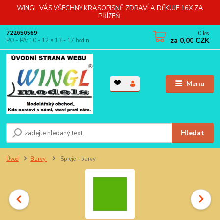
WINGL VÁS VŠECHNY KRASOPISNĚ ZDRAVÍ A DĚKUJE 16X ZA
PŘÍZEŇ.
0
ks
722650569
za
0,00 CZK
PO - PÁ: 10 - 12 a 13 - 17 hodin
Menu
Hledat
Úvod
Barvy
Spreje - barvy