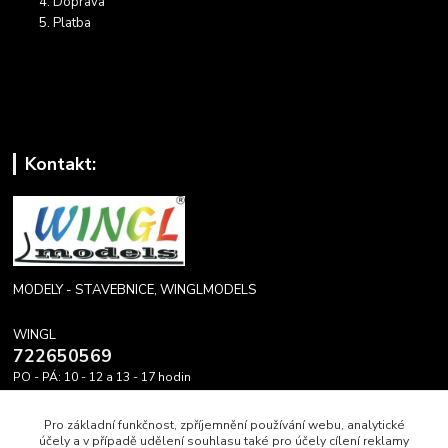
Doprava
Platba
Kontakt:
MODELY - STAVEBNICE, WINGLMODELS
WINGL
722650569
PO - PÁ: 10 - 12 a 13 - 17 hodin
info@winglmodels.cz
Pro základní funkčnost, zpříjemnění používání webu, analytické
účely a v případě udělení souhlasu také pro účely cílení reklamy