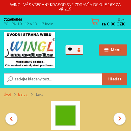
WINGL VÁS VŠECHNY KRASOPISNĚ ZDRAVÍ A DĚKUJE 16X ZA
PŘÍZEŇ.
0
ks
722650569
za
0,00 CZK
PO - PÁ: 10 - 12 a 13 - 17 hodin
Menu
Hledat
Úvod
Barvy
Laky