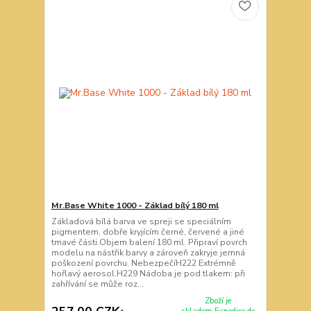
Mr.Base White 1000 - Základ bílý 180 ml
Základová bílá barva ve spreji se speciálním
pigmentem, dobře kryjícím černé, červené a jiné
tmavé části.Objem balení 180 ml. Připraví povrch
modelu na nástřik barvy a zároveň zakryje jemná
poškození povrchu. NebezpečíH222 Extrémně
hořlavý aerosol.H229 Nádoba je pod tlakem: při
zahřívání se může roz...
Zboží je