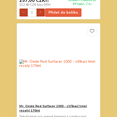
257,00 CZK
skladem.Expedice do
/
ks
48 hodin. 2 ks
212,40 CZK
bez DPH
Přidat do košíku
Mr. Oxide Red Surfacer 1000 - stříkací tmel
rezatý 170ml
Tekutý tmel pro jemné tmelení a sjednocení