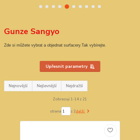
Gunze Sangyo
Zde si můžete vybrat a objednat surfacery.Tak vybírejte.
Upřesnit parametry
Nejnovější
Nejlevnější
Nejdražší
Zobrazuji 1-14 z 21
strana
z 2
další