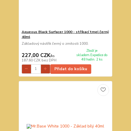
Aqueous Black Surfacer 1000 - stříkací tmel černý
40ml
Základový nástřik černý o zrnitosti 1000.
Zboží je
227,00 CZK
skladem.Expedice do
/
ks
48 hodin. 2 ks
187,60 CZK
bez DPH
Přidat do košíku