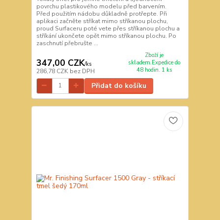
povrchu plastikového modelu před barvením.
Před použitím nádobu důkladně protřepte. Při
aplikaci začněte stříkat mimo stříkanou plochu,
proud Surfaceru poté vete přes stříkanou plochu a
stříkání ukončete opět mimo stříkanou plochu. Po
zaschnutí přebrušte ...
Zboží je
347,00 CZK
skladem.Expedice do
/
ks
48 hodin. 1 ks
286,78 CZK
bez DPH
Přidat do košíku