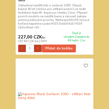
Základový nástřik bílý o zrnitosti 1000. Objem
balení 40 ml.Určeno pro stříkání pistolí.Lze ředit
ředidlem řady Mr. Aqueous Hobby Color. Připraví
povrch modelu na nástřik barvy a zároveň zakryje
jemná poškození povrchu. NebezpečíH225 Vysoce
hořlavá kapalina a páry.H315 Dráždí kůži.H319
Způsobuje váž...
Zboží je
227,00 CZK
skladem.Expedice do
/
ks
48 hodin. 2 ks
187,60 CZK
bez DPH
Přidat do košíku