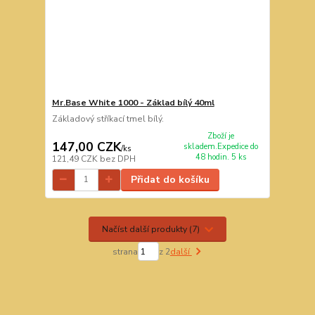
Mr.Base White 1000 - Základ bílý 40ml
Základový stříkací tmel bílý.
Zboží je
147,00 CZK
skladem.Expedice do
/
ks
48 hodin. 5 ks
121,49 CZK
bez DPH
Přidat do košíku
Načíst další produkty (7)
strana
z 2
další