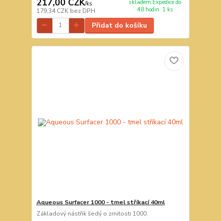
217,00 CZK
skladem.Expedice do
/
ks
48 hodin. 1 ks
179,34 CZK
bez DPH
Přidat do košíku
Aqueous Surfacer 1000 - tmel stříkací 40ml
Základový nástřik šedý o zrnitosti 1000.