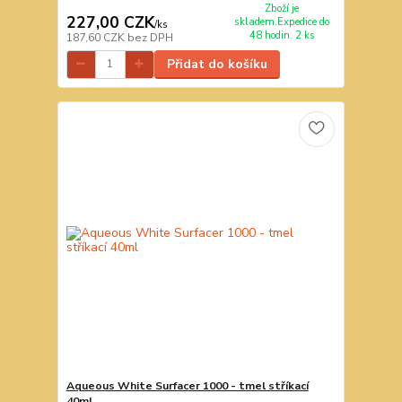
Zboží je
227,00 CZK
skladem.Expedice do
/
ks
48 hodin. 2 ks
187,60 CZK
bez DPH
Přidat do košíku
Aqueous White Surfacer 1000 - tmel stříkací
40ml