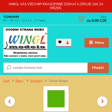
WINGL VÁS VŠECHNY KRASOPISNĚ ZDRAVÍ A DĚKUJE 16X ZA
PŘÍZEŇ.
0
ks
722650569
za
0,00 CZK
PO - PÁ: 10 - 12 a 13 - 17 hodin
Menu
Hledat
Úvod
Barvy
Surfacery
Gunze Sangyo