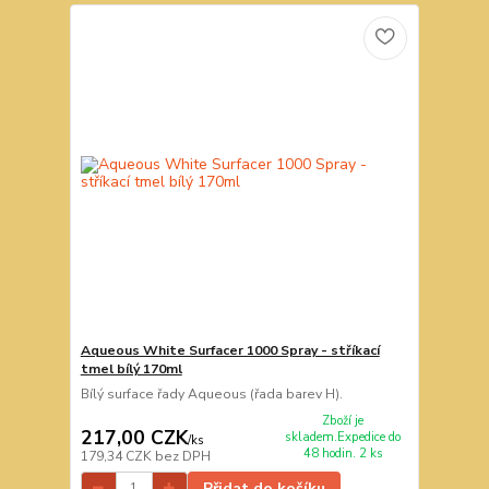
Aqueous White Surfacer 1000 Spray - stříkací
tmel bílý 170ml
Bílý surface řady Aqueous (řada barev H).
Zboží je
217,00 CZK
skladem.Expedice do
/
ks
48 hodin. 2 ks
179,34 CZK
bez DPH
Přidat do košíku