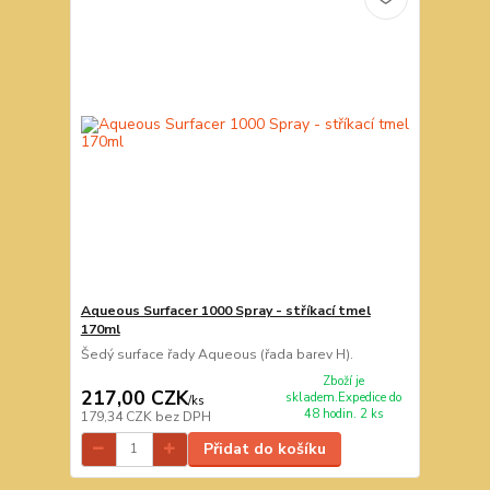
Aqueous Surfacer 1000 Spray - stříkací tmel
170ml
Šedý surface řady Aqueous (řada barev H).
Zboží je
217,00 CZK
skladem.Expedice do
/
ks
48 hodin. 2 ks
179,34 CZK
bez DPH
Přidat do košíku