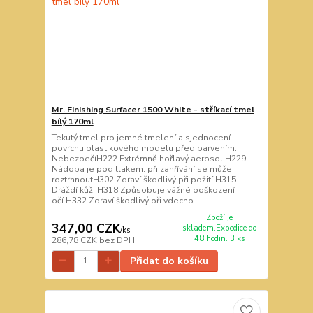
Mr. Finishing Surfacer 1500 White - stříkací tmel
bílý 170ml
Tekutý tmel pro jemné tmelení a sjednocení
povrchu plastikového modelu před barvením.
NebezpečíH222 Extrémně hořlavý aerosol.H229
Nádoba je pod tlakem: při zahřívání se může
roztrhnoutH302 Zdraví škodlivý při požití.H315
Dráždí kůži.H318 Způsobuje vážné poškození
očí.H332 Zdraví škodlivý při vdecho...
Zboží je
347,00 CZK
skladem.Expedice do
/
ks
48 hodin. 3 ks
286,78 CZK
bez DPH
Přidat do košíku