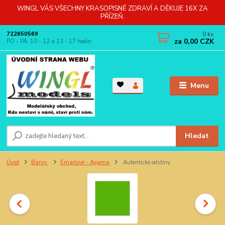
WINGL VÁS VŠECHNY KRASOPISNĚ ZDRAVÍ A DĚKUJE 16X ZA
PŘÍZEŇ.
0
ks
722650569
za
0,00 CZK
PO - PÁ: 10 - 12 a 13 - 17 hodin
Menu
Hledat
Úvod
Barvy
Emailové - Agama
Autentické odstíny